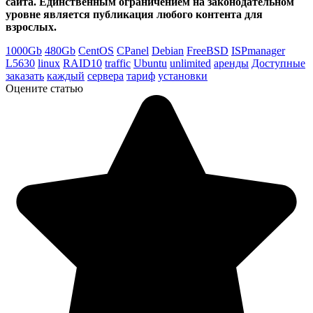
сайта. Единственным ограничением на законодательном
уровне является публикация любого контента для
взрослых.
1000Gb
480Gb
CentOS
CPanel
Debian
FreeBSD
ISPmanager
L5630
linux
RAID10
traffic
Ubuntu
unlimited
аренды
Доступные
заказать
каждый
сервера
тариф
установки
Оцените статью