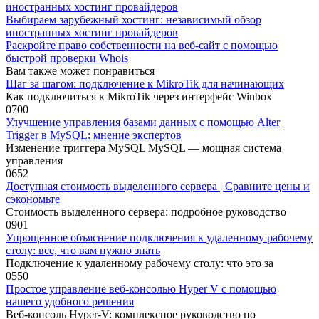
Выбираем зарубежный хостинг: независимый обзор
иностранных хостинг провайдеров
Раскройте право собственности на веб-сайт с помощью
быстрой проверки Whois
Вам также может понравиться
Шаг за шагом: подключение к MikroTik для начинающих
Как подключиться к MikroTik через интерфейс Winbox
0
700
Улучшение управления базами данных с помощью Alter
Trigger в MySQL: мнение экспертов
Изменение триггера MySQL MySQL — мощная система
управления
0
652
Доступная стоимость выделенного сервера | Сравните цены и
сэкономьте
Стоимость выделенного сервера: подробное руководство
0
901
Упрощенное объяснение подключения к удаленному рабочему
столу: все, что вам нужно знать
Подключение к удаленному рабочему столу: что это за
0
550
Простое управление веб-консолью Hyper V с помощью
нашего удобного решения
Веб-консоль Hyper-V: комплексное руководство по