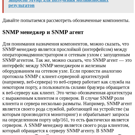
результатов
Давайте попытаемся рассмотреть обозначенные компоненты.
SNMP менеджер и SNMP агент
Для понимания назначения компонентов, можно сказать, что
SNMP менеджер является прослойкой (интерфейсом) между
операторомадминистратором и сетевым узлом с запущенным
SNMP агентом. Так же, можно сказать, что SNMP агент — это
интерфейс между SNMP менеджером и железным
оборудованием на сетевом узле. Если провести аналогию
протокола SNMP с клиент-серверной архитектурой
(например, веб-сервера) то веб-сервер работает как служба на
некотором порту, а пользователь силами браузера обращается
к веб-серверу как клиент. Это четко обозначенная архитектура
с выраженным клиентом и сервером. В случае SNMP роли
клиента и сервера несколько размыты. Например, SNMP агент
является своего рода службой, работающей на устройстве (за
которым производится мониторинг) и обрабатывает запросы
на определенном порту udp/161, то есть фактически является
сервером. А SNMP менеджер является своего рода клиентом,
который обращается к серверу SNMP агенту. В SNMP