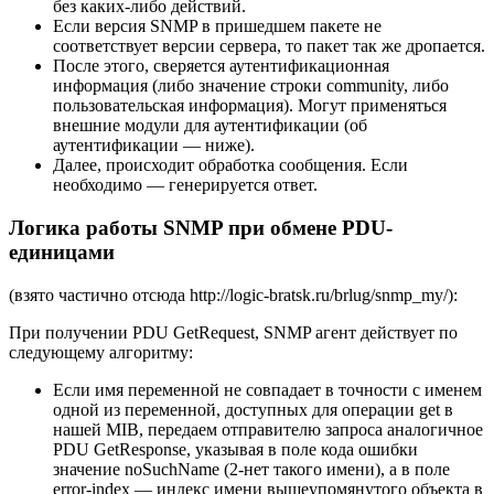
без каких-либо действий.
Если версия SNMP в пришедшем пакете не
соответствует версии сервера, то пакет так же дропается.
После этого, сверяется аутентификационная
информация (либо значение строки community, либо
пользовательская информация). Могут применяться
внешние модули для аутентификации (об
аутентификации — ниже).
Далее, происходит обработка сообщения. Если
необходимо — генерируется ответ.
Логика работы SNMP при обмене PDU-
единицами
(взято частично отсюда http://logic-bratsk.ru/brlug/snmp_my/):
При получении PDU GetRequest, SNMP агент действует по
следующему алгоритму:
Если имя переменной не совпадает в точности с именем
одной из переменной, доступных для операции get в
нашей MIB, передаем отправителю запроса аналогичное
PDU GetResponse, указывая в поле кода ошибки
значение noSuchName (2-нет такого имени), а в поле
error-index — индекс имени вышеупомянутого объекта в