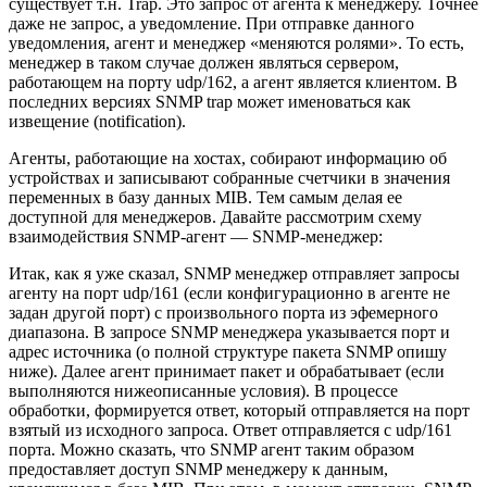
существует т.н. Trap. Это запрос от агента к менеджеру. Точнее
даже не запрос, а уведомление. При отправке данного
уведомления, агент и менеджер «меняются ролями». То есть,
менеджер в таком случае должен являться сервером,
работающем на порту udp/162, а агент является клиентом. В
последних версиях SNMP trap может именоваться как
извещение (notification).
Агенты, работающие на хостах, собирают информацию об
устройствах и записывают собранные счетчики в значения
переменных в базу данных MIB. Тем самым делая ее
доступной для менеджеров. Давайте рассмотрим схему
взаимодействия SNMP-агент — SNMP-менеджер:
Итак, как я уже сказал, SNMP менеджер отправляет запросы
агенту на порт udp/161 (если конфигурационно в агенте не
задан другой порт) с произвольного порта из эфемерного
диапазона. В запросе SNMP менеджера указывается порт и
адрес источника (о полной структуре пакета SNMP опишу
ниже). Далее агент принимает пакет и обрабатывает (если
выполняются нижеописанные условия). В процессе
обработки, формируется ответ, который отправляется на порт
взятый из исходного запроса. Ответ отправляется с udp/161
порта. Можно сказать, что SNMP агент таким образом
предоставляет доступ SNMP менеджеру к данным,