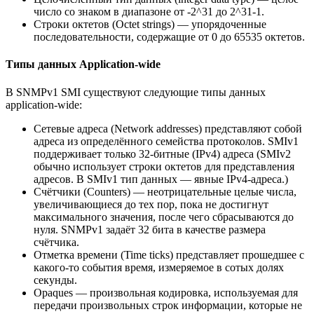
число со знаком в диапазоне от -2^31 до 2^31-1.
Строки октетов (Octet strings) — упорядоченные
последовательности, содержащие от 0 до 65535 октетов.
Типы данных Application-wide
В SNMPv1 SMI существуют следующие типы данных
application-wide:
Сетевые адреса (Network addresses) представляют собой
адреса из определённого семейства протоколов. SMIv1
поддерживает только 32-битные (IPv4) адреса (SMIv2
обычно использует строки октетов для представления
адресов. В SMIv1 тип данных — явные IPv4-адреса.)
Счётчики (Counters) — неотрицательные целые числа,
увеличивающиеся до тех пор, пока не достигнут
максимального значения, после чего сбрасываются до
нуля. SNMPv1 задаёт 32 бита в качестве размера
счётчика.
Отметка времени (Time ticks) представляет прошедшее с
какого-то события время, измеряемое в сотых долях
секунды.
Opaques — произвольная кодировка, используемая для
передачи произвольных строк информации, которые не