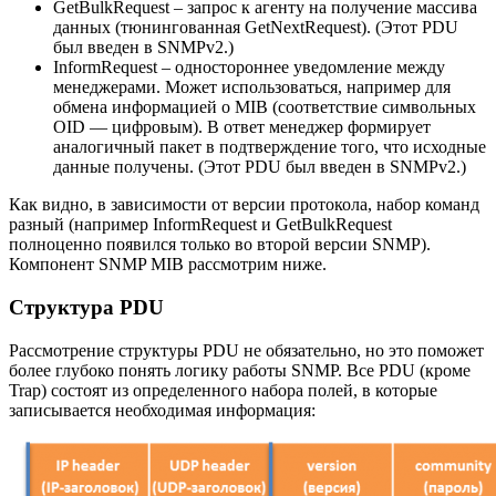
GetBulkRequest – запрос к агенту на получение массива
данных (тюнингованная GetNextRequest). (Этот PDU
был введен в SNMPv2.)
InformRequest – одностороннее уведомление между
менеджерами. Может использоваться, например для
обмена информацией о MIB (соответствие символьных
OID — цифровым). В ответ менеджер формирует
аналогичный пакет в подтверждение того, что исходные
данные получены. (Этот PDU был введен в SNMPv2.)
Как видно, в зависимости от версии протокола, набор команд
разный (например InformRequest и GetBulkRequest
полноценно появился только во второй версии SNMP).
Компонент SNMP MIB рассмотрим ниже.
Структура PDU
Рассмотрение структуры PDU не обязательно, но это поможет
более глубоко понять логику работы SNMP. Все PDU (кроме
Trap) состоят из определенного набора полей, в которые
записывается необходимая информация: