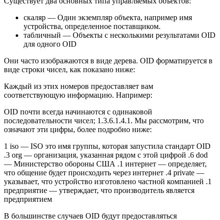
Существует два основных типа управляемых объектов:
скаляр — Один экземпляр объекта, например имя
устройства, определенное поставщиком.
табличный — Объекты с несколькими результатами OID
для одного OID
Они часто изображаются в виде дерева. OID форматируется в
виде строки чисел, как показано ниже:
Каждый из этих номеров предоставляет вам
соответствующую информацию. Например:
OID почти всегда начинаются с одинаковой
последовательности чисел; 1.3.6.1.4.1. Мы рассмотрим, что
означают эти цифры, более подробно ниже:
1 iso — ISO это имя группы, которая запустила стандарт OID
.3 org — организация, указанная рядом с этой цифрой .6 dod
— Министерство обороны США .1 интернет — определяет,
что общение будет происходить через интернет .4 private —
указывает, что устройство изготовлено частной компанией .1
предприятие — утверждает, что производитель является
предприятием
В большинстве случаев OID будут предоставляться