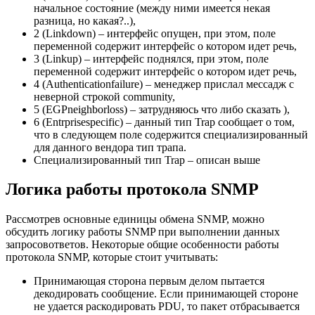
начальное состояние (между ними имеется некая
разница, но какая?..),
2 (Linkdown) – интерфейс опущен, при этом, поле
переменной содержит интерфейс о котором идет речь,
3 (Linkup) – интерфейс поднялся, при этом, поле
переменной содержит интерфейс о котором идет речь,
4 (Authenticationfailure) – менеджер прислал мессадж с
неверной строкой community,
5 (EGPneighborloss) – затрудняюсь что либо сказать ),
6 (Entrprisespecific) – данный тип Trap сообщает о том,
что в следующем поле содержится специализированный
для данного вендора тип трапа.
Специализированный тип Trap – описан выше
Логика работы протокола SNMP
Рассмотрев основные единицы обмена SNMP, можно
обсудить логику работы SNMP при выполнении данных
запросовответов. Некоторые общие особенности работы
протокола SNMP, которые стоит учитывать:
Принимающая сторона первым делом пытается
декодировать сообщение. Если принимающей стороне
не удается раскодировать PDU, то пакет отбрасывается