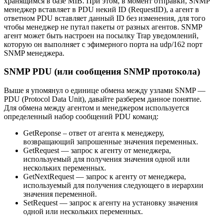
хранящимся в базе MIB. При этом, в момент отправки, SNMP
менеджер вставляет в PDU некий ID (RequestID), а агент в
ответном PDU вставляет данный ID без изменения, для того
чтобы менеджер не путал пакеты от разных агентов. SNMP
агент может быть настроен на посылку Trap уведомлений,
которую он выполняет с эфимерного порта на udp/162 порт
SNMP менеджера.
SNMP PDU (или сообщения SNMP протокола)
Выше я упомянул о единице обмена между узлами SNMP —
PDU (Protocol Data Unit), давайте разберем данное понятие.
Для обмена между агентом и менеджером используется
определенный набор сообщений PDU команд:
GetReponse – ответ от агента к менеджеру,
возвращающий запрошенные значения переменных.
GetRequest — запрос к агенту от менеджера,
используемый для получения значения одной или
нескольких переменных.
GetNextRequest — запрос к агенту от менеджера,
используемый для получения следующего в иерархии
значения переменной.
SetRequest — запрос к агенту на установку значения
одной или нескольких переменных.