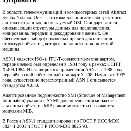
В области телекоммуникаций и компьютерных сетей Abstract
Syntax Notation One — это язык для описания абстрактного
синтаксиса данных, используемый OSI. Стандарт записи,
описывающий структуры данных для представления,
кодирования, передачи и декодирования данных. Он
обеспечивает набор формальных правил для описания
структуры объектов, которые не зависят от конкретной
машины.
ASN.1 является ISO- и ITU-T-совместимым стандартом,
первоначально был определён в 1984 году в рамках CCITT
X.409:1984. Из-за широкого применения ASN.1 в 1988 году
перешёл в свой собственный стандарт X.208. Начиная с 1995
года, существенно пересмотренный ASN.1 описывается
стандартом X.680.
Адаптированное подмножество SMI (Structure of Management
Information) указано в SNMP для определения множества
связанных объектов MIB; такие множества называются
модулями MIB.
В России ASN.1 стандартизирован по ГОСТ Р ИСО/МЭК
8824-1-2001 и ГОСТ Р ИСО/МЭК 8825-93.