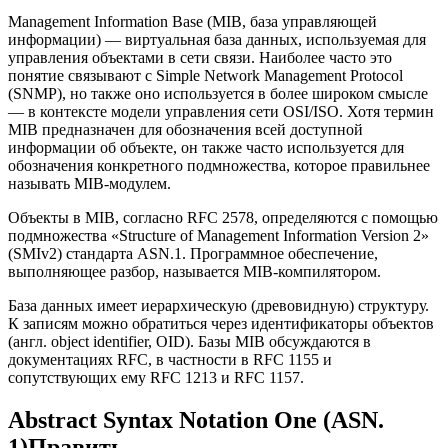
Management Information Base (MIB, база управляющей
информации) — виртуальная база данных, используемая для
управления объектами в сети связи. Наиболее часто это
понятие связывают с Simple Network Management Protocol
(SNMP), но также оно используется в более широком смысле
— в контексте модели управления сети OSI/ISO. Хотя термин
MIB предназначен для обозначения всей доступной
информации об объекте, он также часто используется для
обозначения конкретного подмножества, которое правильнее
называть MIB-модулем.
Объекты в MIB, согласно RFC 2578, определяются с помощью
подмножества «Structure of Management Information Version 2»
(SMIv2) стандарта ASN.1. Программное обеспечение,
выполняющее разбор, называется MIB-компилятором.
База данных имеет иерархическую (древовидную) структуру.
К записям можно обратиться через идентификаторы объектов
(англ. object identifier, OID). Базы MIB обсуждаются в
документациях RFC, в частности в RFC 1155 и
сопутствующих ему RFC 1213 и RFC 1157.
Abstract Syntax Notation One (ASN.
1)Править