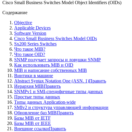
Cisco Small Business Switches Model Object Identifiers (OIDs)
Содержание
Objective
Applicable Devices
Software Version
Cisco Small Business Switches Model OIDs
Sx200 Series Switches
Что такое MIB?
Что такое OID?
SNMP получает запросы и ловушки SNMP
Как использовать MIB и OID
MIB и написание собственных MIB
Винтики в машине
Abstract Syntax Notation One (ASN. 1)Править
Иерархия MIBПравить
SNMPv1 и SMI-специфичные типы данных
Простые типы данных
Типы данных Application-wide
SMIv2 и структура управляющей информации
Обновление баз MIBПравить
Базы MIB от IETF
Базы MIB от IEEE
Внешние ссылкиПравить