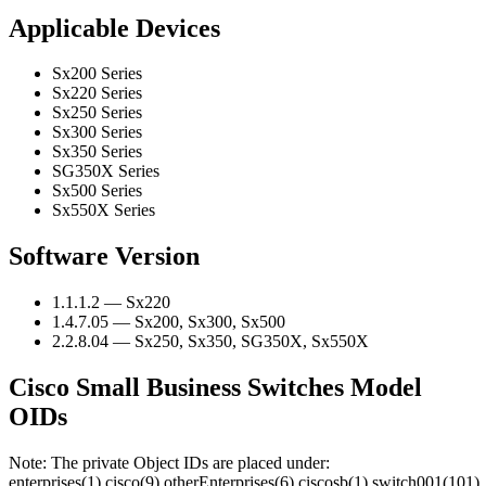
Applicable Devices
Sx200 Series
Sx220 Series
Sx250 Series
Sx300 Series
Sx350 Series
SG350X Series
Sx500 Series
Sx550X Series
Software Version
1.1.1.2 — Sx220
1.4.7.05 — Sx200, Sx300, Sx500
2.2.8.04 — Sx250, Sx350, SG350X, Sx550X
Cisco Small Business Switches Model
OIDs
Note: The private Object IDs are placed under:
enterprises(1).cisco(9).otherEnterprises(6).ciscosb(1).switch001(101).