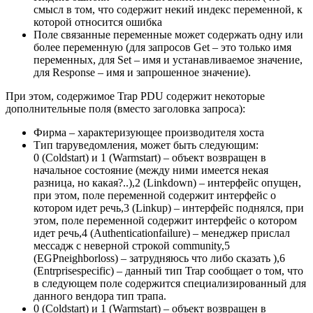
смысл в том, что содержит некий индекс переменной, к
которой относится ошибка
Поле связанные переменные может содержать одну или
более переменную (для запросов Get – это только имя
переменных, для Set – имя и устанавливаемое значение,
для Response – имя и запрошенное значение).
При этом, содержимое Trap PDU содержит некоторые
дополнительные поля (вместо заголовка запроса):
Фирма – характеризующее производителя хоста
Тип trapуведомления, может быть следующим:
0 (Coldstart) и 1 (Warmstart) – объект возвращен в
начальное состояние (между ними имеется некая
разница, но какая?..),2 (Linkdown) – интерфейс опущен,
при этом, поле переменной содержит интерфейс о
котором идет речь,3 (Linkup) – интерфейс поднялся, при
этом, поле переменной содержит интерфейс о котором
идет речь,4 (Authenticationfailure) – менеджер прислал
мессадж с неверной строкой community,5
(EGPneighborloss) – затрудняюсь что либо сказать ),6
(Entrprisespecific) – данный тип Trap сообщает о том, что
в следующем поле содержится специализированный для
данного вендора тип трапа.
0 (Coldstart) и 1 (Warmstart) – объект возвращен в