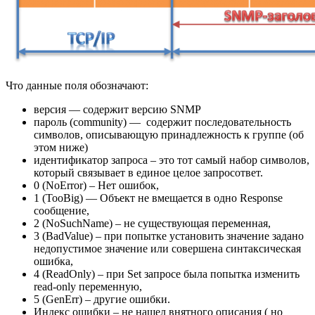
Что данные поля обозначают:
версия — содержит версию SNMP
пароль (community) — содержит последовательность
символов, описывающую принадлежность к группе (об
этом ниже)
идентификатор запроса – это тот самый набор символов,
который связывает в единое целое запросответ.
0 (NoError) – Нет ошибок,
1 (TooBig) — Объект не вмещается в одно Response
сообщение,
2 (NoSuchName) – не существующая переменная,
3 (BadValue) – при попытке установить значение задано
недопустимое значение или совершена синтаксическая
ошибка,
4 (ReadOnly) – при Set запросе была попытка изменить
read-only переменную,
5 (GenErr) – другие ошибки.
Индекс ошибки – не нашел внятного описания ( но