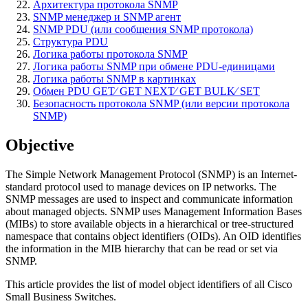
Архитектура протокола SNMP
SNMP менеджер и SNMP агент
SNMP PDU (или сообщения SNMP протокола)
Структура PDU
Логика работы протокола SNMP
Логика работы SNMP при обмене PDU-единицами
Логика работы SNMP в картинках
Обмен PDU GET⁄ GET NEXT⁄ GET BULK⁄ SET
Безопасность протокола SNMP (или версии протокола
SNMP)
Objective
The Simple Network Management Protocol (SNMP) is an Internet-
standard protocol used to manage devices on IP networks. The
SNMP messages are used to inspect and communicate information
about managed objects. SNMP uses Management Information Bases
(MIBs) to store available objects in a hierarchical or tree-structured
namespace that contains object identifiers (OIDs). An OID identifies
the information in the MIB hierarchy that can be read or set via
SNMP.
This article provides the list of model object identifiers of all Cisco
Small Business Switches.