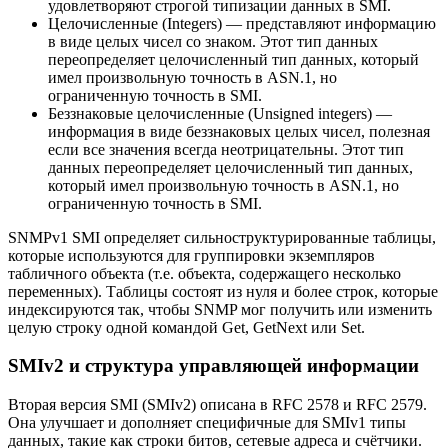
удовлетворяют строгой типизации данных в SMI.
Целочисленные (Integers) — представляют информацию
в виде целых чисел со знаком. Этот тип данных
переопределяет целочисленный тип данных, который
имел произвольную точность в ASN.1, но
ограниченную точность в SMI.
Беззнаковые целочисленные (Unsigned integers) —
информация в виде беззнаковых целых чисел, полезная
если все значения всегда неотрицательны. Этот тип
данных переопределяет целочисленный тип данных,
который имел произвольную точность в ASN.1, но
ограниченную точность в SMI.
SNMPv1 SMI определяет сильноструктурированные таблицы,
которые используются для группировки экземпляров
табличного объекта (т.е. объекта, содержащего несколько
переменных). Таблицы состоят из нуля и более строк, которые
индексируются так, чтобы SNMP мог получить или изменить
целую строку одной командой Get, GetNext или Set.
SMIv2 и структура управляющей информации
Вторая версия SMI (SMIv2) описана в RFC 2578 и RFC 2579.
Она улучшает и дополняет специфичные для SMIv1 типы
данных, такие как строки битов, сетевые адреса и счётчики.