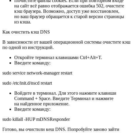
Почистите файлы cookies. Если при повторном входе
на сайт всё равно отображается ошибка 502, очистите
кэш браузера. Возможно, доступ уже восстановлен,
но ваш браузер обращается к старой версии страницы
из кэша.
Как очистить кэш DNS
В зависимости от вашей операционной системы очистите кэш
по одной из инструкций.
Откройте терминал клавишами Ctrl+Alt+T.
Введите команду:
sudo service network-manager restart
sudo /etc/init.d/nscd restart
Войдите в терминал. Для этого нажмите клавиши
Command + Space. Введите Терминал и нажмите
на найденное приложение.
Введите команду:
sudo killall -HUP mDNSResponder
Готово, вы очистили кеш DNS. Попробуйте заново зайти