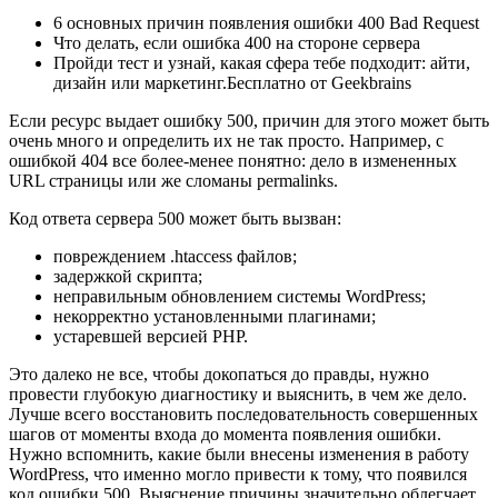
6 основных причин появления ошибки 400 Bad Request
Что делать, если ошибка 400 на стороне сервера
Пройди тест и узнай, какая сфера тебе подходит: айти,
дизайн или маркетинг.Бесплатно от Geekbrains
Если ресурс выдает ошибку 500, причин для этого может быть
очень много и определить их не так просто. Например, с
ошибкой 404 все более-менее понятно: дело в измененных
URL страницы или же сломаны permalinks.
Код ответа сервера 500 может быть вызван:
повреждением .htaccess файлов;
задержкой скрипта;
неправильным обновлением системы WordPress;
некорректно установленными плагинами;
устаревшей версией PHP.
Это далеко не все, чтобы докопаться до правды, нужно
провести глубокую диагностику и выяснить, в чем же дело.
Лучше всего восстановить последовательность совершенных
шагов от моменты входа до момента появления ошибки.
Нужно вспомнить, какие были внесены изменения в работу
WordPress, что именно могло привести к тому, что появился
код ошибки 500. Выяснение причины значительно облегчает