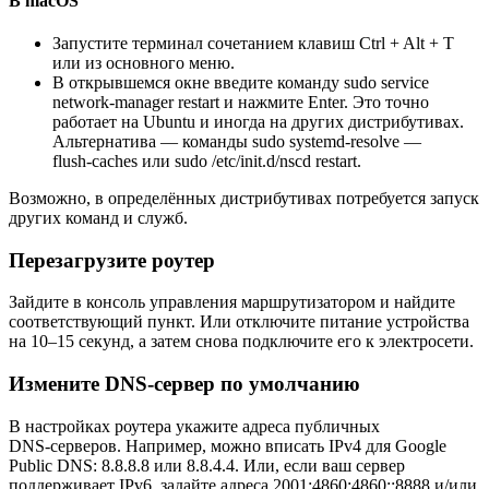
В macOS
Запустите терминал сочетанием клавиш Ctrl + Alt + T
или из основного меню.
В открывшемся окне введите команду sudo service
network‑manager restart и нажмите Enter. Это точно
работает на Ubuntu и иногда на других дистрибутивах.
Альтернатива — команды sudo systemd‑resolve —
flush‑caches или sudo /etc/init.d/nscd restart.
Возможно, в определённых дистрибутивах потребуется запуск
других команд и служб.
Перезагрузите роутер
Зайдите в консоль управления маршрутизатором и найдите
соответствующий пункт. Или отключите питание устройства
на 10–15 секунд, а затем снова подключите его к электросети.
Измените DNS‑сервер по умолчанию
В настройках роутера укажите адреса публичных
DNS‑серверов. Например, можно вписать IPv4 для Google
Public DNS: 8.8.8.8 или 8.8.4.4. Или, если ваш сервер
поддерживает IPv6, задайте адреса 2001:4860:4860::8888 и/или