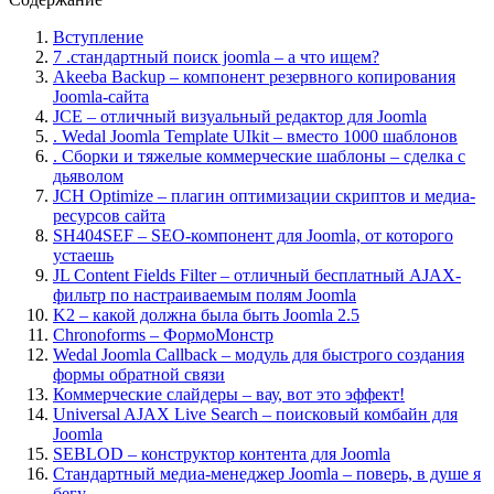
Вступление
7 .стандартный поиск joomla – а что ищем?
Akeeba Backup – компонент резервного копирования
Joomla-сайта
JCE – отличный визуальный редактор для Joomla
. Wedal Joomla Template UIkit – вместо 1000 шаблонов
. Сборки и тяжелые коммерческие шаблоны – сделка с
дьяволом
JCH Optimize – плагин оптимизации скриптов и медиа-
ресурсов сайта
SH404SEF – SEO-компонент для Joomla, от которого
устаешь
JL Content Fields Filter – отличный бесплатный AJAX-
фильтр по настраиваемым полям Joomla
K2 – какой должна была быть Joomla 2.5
Chronoforms – ФормоМонстр
Wedal Joomla Callback – модуль для быстрого создания
формы обратной связи
Коммерческие слайдеры – вау, вот это эффект!
Universal AJAX Live Search – поисковый комбайн для
Joomla
SEBLOD – конструктор контента для Joomla
Стандартный медиа-менеджер Joomla – поверь, в душе я
бегу