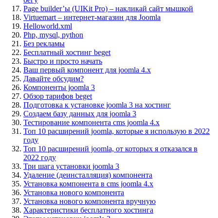
Page builder’ы (UIKit Pro) – накликай сайт мышкой
Virtuemart – интернет-магазин для Joomla
Helloworld.xml
Php, mysql, python
Без рекламы
Бесплатный хостинг beget
Быстро и просто начать
Ваш первый компонент для joomla 4.x
Давайте обсудим?
Компоненты joomla 3
Обзор тарифов beget
Подготовка к установке joomla 3 на хостинг
Создаем базу данных для joomla 3
Тестирование компонента cms joomla 4.x
Топ 10 расширений joomla, которые я использую в 2022
году
Топ 10 расширений joomla, от которых я отказался в
2022 году
Три шага установки joomla 3
Удаление (деинсталляция) компонента
Установка компонента в cms joomla 4.x
Установка нового компонента
Установка нового компонента вручную
Характеристики бесплатного хостинга