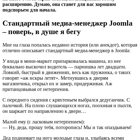
расширению. Думаю, она станет для вас хорошим
подспорьем для начала.
Стандартный медиа-менеджер Joomla
– поверь, в душе я бегу
Мне на глаза попалась недавно история (или анекдот), которая
отлично описывает стандартный медиа-менеджер в Joomla:
У входа в мини-маркет припарковалась машина, из нее
буквально выскочил водитель — парнишка лет двадцати.
Ловкий, быстрый в движениях, весь как пружинка, о таких
говорят «аж искры летят». Метнувшись к дверям
магазинчика, открыл их и замер, придерживая. Аж
пританцовывая от нетерпения.
С переднего сидения с кряхтеньем выбрался дедуганчик. С
палочкой. На плохо слушающихся ногах, поохивая и пыхтя,
он шаркает по направлению к двери…
Малой ему (с ласковым нетерпением):
— Ну, деда, прошу тебя, поторопись! Мы и так опаздываем!
Дед поднимает на него молодые глаза и, улыбаясь всеми