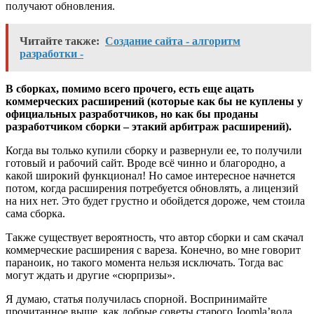
получают обновления.
Читайте также:
Создание сайта - алгоритм
разработки -
В сборках, помимо всего прочего, есть еще ацать
коммерческих расширений (которые как бы не куплены у
официальных разработчиков, но как бы проданы
разработчиком сборки – этакий арбитраж расширений).
Когда вы только купили сборку и развернули ее, то получили
готовый и рабочий сайт. Вроде всё чинно и благородно, а
какой широкий функционал! Но самое интересное начнется
потом, когда расширения потребуется обновлять, а лицензий
на них нет. Это будет грустно и обойдется дороже, чем стоила
сама сборка.
Также существует вероятность, что автор сборки и сам скачал
коммерческие расширения с вареза. Конечно, во мне говорит
параноик, но такого момента нельзя исключать. Тогда вас
могут ждать и другие «сюрпризы».
Я думаю, статья получилась спорной. Воспринимайте
прочитанное выше, как добрые советы старого Joomla’вода,