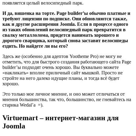
появляется целый велосипедный парк.
И да, вишенка на торте. Page builder’ы обычно платные и
требуют лицензии по подписке. Они обновляются также,
как и другие расширения Joomla. Если в процессе одного
из таких обновлений велосипедный парк превратится в
свалку металлолома, придется нанимать хорошего и
дорогого сварщика, который снова заставит велосипеды
ездить. Но найдете ли вы его?
Здесь же (особенно для адептов Yootheme Pro) не могу не
отметить, что для быстрого создания работающего сайта Page
builder’ы подходят очень хорошо. Вы буквально можете
«накликать» вполне приличный сайт мышкой. Просто не
стройте на него далеко идущие планы, и тогда всё будет
хорошо.
Это только мое личное мнение, и оно может отличаться от
мнения большинства, так что, большинство, не гневайтесь на
старика Wedal’а =).
Virtuemart – интернет-магазин для
Joomla