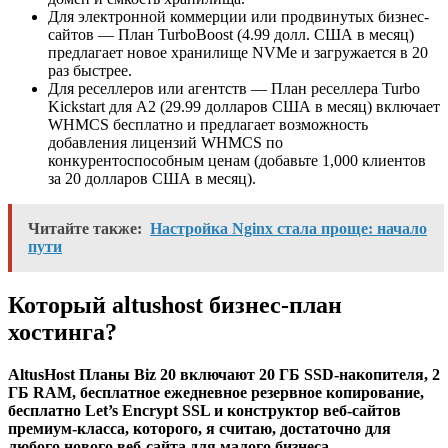
Для электронной коммерции или продвинутых бизнес-
сайтов
— План TurboBoost (4.99 долл. США в месяц)
предлагает новое хранилище NVMe и загружается в 20
раз быстрее.
Для реселлеров или агентств
— План реселлера Turbo
Kickstart для A2 (29.99 долларов США в месяц) включает
WHMCS бесплатно и предлагает возможность
добавления лицензий WHMCS по
конкурентоспособным ценам (добавьте 1,000 клиентов
за 20 долларов США в месяц).
Читайте также:
Настройка Nginx стала проще: начало
пути
Который altushost бизнес-план
хостинга?
AltusHost Планы Biz 20 включают 20 ГБ SSD-накопителя, 2
ГБ RAM, бесплатное ежедневное резервное копирование,
бесплатно Let’s Encrypt SSL и конструктор веб-сайтов
премиум-класса, которого, я считаю, достаточно для
любого нового веб-сайта для малого бизнеса.