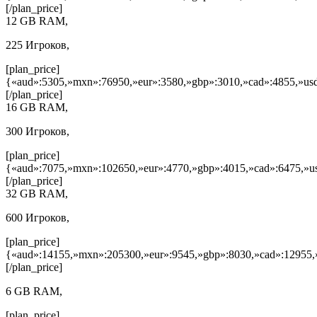
[/plan_price]
12 GB RAM,
225 Игроков,
[plan_price]
{«aud»:5305,»mxn»:76950,»eur»:3580,»gbp»:3010,»cad»:4855,»usd
[/plan_price]
16 GB RAM,
300 Игроков,
[plan_price]
{«aud»:7075,»mxn»:102650,»eur»:4770,»gbp»:4015,»cad»:6475,»us
[/plan_price]
32 GB RAM,
600 Игроков,
[plan_price]
{«aud»:14155,»mxn»:205300,»eur»:9545,»gbp»:8030,»cad»:12955,»
[/plan_price]
6 GB RAM,
[plan_price]