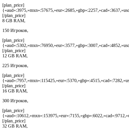
[plan_price]
{«aud»:3975,»mxn»:57675,»eur»:2685,»gbp»:2257,»cad»:3637,»usd
[/plan_price]
8 GB RAM,
150 Игроков,
[plan_price]
{«aud»:5302,»mxn»:76950,»eur»:3577,»gbp»:3007,»cad»:4852,»usd
[/plan_price]
12 GB RAM,
225 Игроков,
[plan_price]
{«aud»:7957,»mxn»:115425,»eur»:5370,»gbp»:4515,»cad»:7282,»us
[/plan_price]
16 GB RAM,
300 Игроков,
[plan_price]
{«aud»:10612,»mxn»:153975,»eur»:7155,»gbp»:6022,»cad»:9712,»u
[/plan_price]
32 GB RAM,