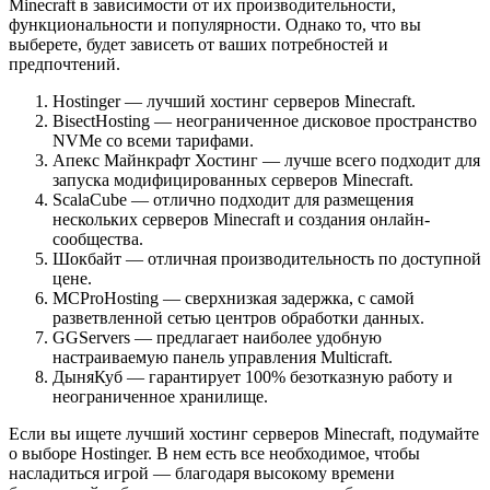
Minecraft в зависимости от их производительности,
функциональности и популярности. Однако то, что вы
выберете, будет зависеть от ваших потребностей и
предпочтений.
Hostinger
— лучший хостинг серверов Minecraft.
BisectHosting
— неограниченное дисковое пространство
NVMe со всеми тарифами.
Апекс Майнкрафт Хостинг
— лучше всего подходит для
запуска модифицированных серверов Minecraft.
ScalaCube
— отлично подходит для размещения
нескольких серверов Minecraft и создания онлайн-
сообщества.
Шокбайт
— отличная производительность по доступной
цене.
MCProHosting
— сверхнизкая задержка, с самой
разветвленной сетью центров обработки данных.
GGServers
— предлагает наиболее удобную
настраиваемую панель управления Multicraft.
ДыняКуб
— гарантирует 100% безотказную работу и
неограниченное хранилище.
Если вы ищете лучший хостинг серверов Minecraft, подумайте
о выборе Hostinger. В нем есть все необходимое, чтобы
насладиться игрой — благодаря высокому времени