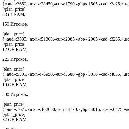
{«aud»:2650,»mxn»:38450,»eur»:1790,»gbp»:1505,»cad»:2425,»usd
[/plan_price]
8 GB RAM,
150 Игроков,
[plan_price]
{«aud»:3535,»mxn»:51300,»eur»:2385,»gbp»:2005,»cad»:3235,»usd
[/plan_price]
12 GB RAM,
225 Игроков,
[plan_price]
{«aud»:5305,»mxn»:76950,»eur»:3580,»gbp»:3010,»cad»:4855,»usd
[/plan_price]
16 GB RAM,
300 Игроков,
[plan_price]
{«aud»:7075,»mxn»:102650,»eur»:4770,»gbp»:4015,»cad»:6475,»us
[/plan_price]
32 GB RAM,