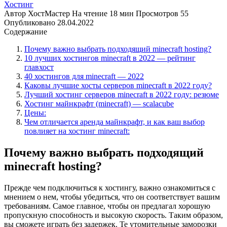
Хостинг
Автор
ХостМастер
На чтение
18 мин
Просмотров
55
Опубликовано
28.04.2022
Содержание
Почему важно выбрать подходящий minecraft hosting?
10 лучших хостингов minecraft в 2022 — рейтинг
главхост
40 хостингов для minecraft — 2022
Каковы лучшие хосты серверов minecraft в 2022 году?
Лучший хостинг серверов minecraft в 2022 году: резюме
Хостинг майнкрафт (minecraft) — scalacube
Цены:
Чем отличается аренда майнкрафт, и как ваш выбор
повлияет на хостинг minecraft:
Почему важно выбрать подходящий
minecraft hosting?
Прежде чем подключиться к хостингу, важно ознакомиться с
мнением о нем, чтобы убедиться, что он соответствует вашим
требованиям. Самое главное, чтобы он предлагал хорошую
пропускную способность и высокую скорость. Таким образом,
вы сможете играть без задержек. Те утомительные заморозки