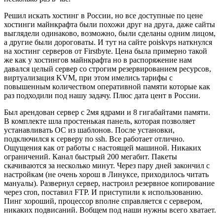
Решил искать хостинг в России, но все доступные по цене
хостинги майнкрафта были похожи друг на друга, даже сайты
выглядели одинаково, возможно, были сделаны одним лицом,
а другие были дороговаты. И тут на сайте poiskvps наткнулся
на хостинг серверов от Firstbyte. Цена была примерно такой
же как у хостингов майнкрафта но в распоряжение нам
давался целый сервер со строгим резервированием ресурсов,
виртуализация KVM, при этом имелись тарифы с
повышенным количеством оперативной памяти которые как
раз подходили под нашу задачу. Плюс дата цент в России.
Был арендован сервер с 2мя ядрами и 8 гигабайтами памяти.
В комплекте шла простенькая панель, которая позволяет
устанавливать ОС из шаблонов. После установки,
подключился к серверу по ssh. Все работает отлично.
Ощущения как от работы с настоящей машиной. Никаких
ограничений. Канал быстрый 200 мегабит. Пакеты
скачиваются за несколько минут. Через пару дней закончил с
настройкам (не очень хорош в Линуксе, приходилось читать
мануалы). Развернул сервер, настроил резервное копирование
через cron, поставил FTP. И приступили к использованию.
Пинг хороший, процессор вполне справляется с сервером,
никаких подвисаний. Вобщем под наши нужны всего хватает.