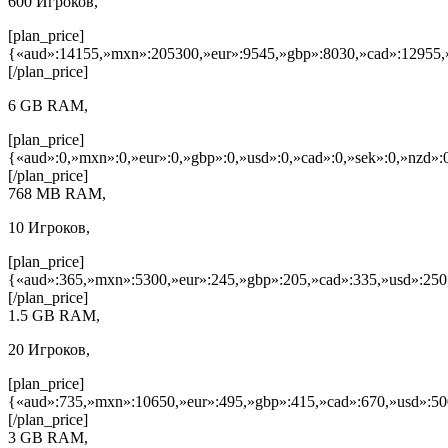
600 Игроков,
[plan_price]
{«aud»:14155,»mxn»:205300,»eur»:9545,»gbp»:8030,»cad»:12955,»
[/plan_price]
6 GB RAM,
[plan_price]
{«aud»:0,»mxn»:0,»eur»:0,»gbp»:0,»usd»:0,»cad»:0,»sek»:0,»nzd»:0
[/plan_price]
768 MB RAM,
10 Игроков,
[plan_price]
{«aud»:365,»mxn»:5300,»eur»:245,»gbp»:205,»cad»:335,»usd»:250
[/plan_price]
1.5 GB RAM,
20 Игроков,
[plan_price]
{«aud»:735,»mxn»:10650,»eur»:495,»gbp»:415,»cad»:670,»usd»:50
[/plan_price]
3 GB RAM,