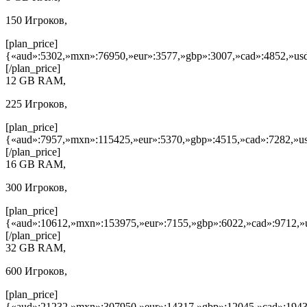
150 Игроков,
[plan_price]
{«aud»:5302,»mxn»:76950,»eur»:3577,»gbp»:3007,»cad»:4852,»usd
[/plan_price]
12 GB RAM,
225 Игроков,
[plan_price]
{«aud»:7957,»mxn»:115425,»eur»:5370,»gbp»:4515,»cad»:7282,»us
[/plan_price]
16 GB RAM,
300 Игроков,
[plan_price]
{«aud»:10612,»mxn»:153975,»eur»:7155,»gbp»:6022,»cad»:9712,»u
[/plan_price]
32 GB RAM,
600 Игроков,
[plan_price]
{«aud»:21232,»mxn»:307950,»eur»:14317,»gbp»:12045,»cad»:1943