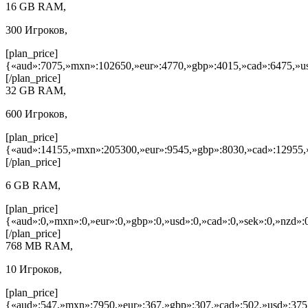
16 GB RAM,
300 Игроков,
[plan_price]
{«aud»:7075,»mxn»:102650,»eur»:4770,»gbp»:4015,»cad»:6475,»us
[/plan_price]
32 GB RAM,
600 Игроков,
[plan_price]
{«aud»:14155,»mxn»:205300,»eur»:9545,»gbp»:8030,»cad»:12955,»
[/plan_price]
6 GB RAM,
[plan_price]
{«aud»:0,»mxn»:0,»eur»:0,»gbp»:0,»usd»:0,»cad»:0,»sek»:0,»nzd»:0
[/plan_price]
768 MB RAM,
10 Игроков,
[plan_price]
{«aud»:547,»mxn»:7950,»eur»:367,»gbp»:307,»cad»:502,»usd»:375