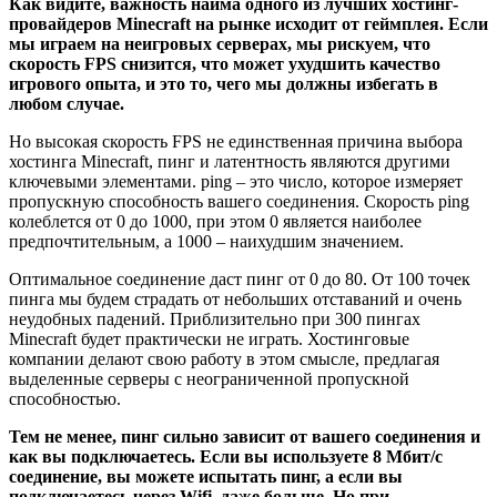
Как видите, важность найма одного из лучших хостинг-
провайдеров Minecraft на рынке исходит от геймплея. Если
мы играем на неигровых серверах, мы рискуем, что
скорость FPS снизится, что может ухудшить качество
игрового опыта, и это то, чего мы должны избегать в
любом случае.
Но высокая скорость FPS не единственная причина выбора
хостинга Minecraft, пинг и латентность являются другими
ключевыми элементами. ping – это число, которое измеряет
пропускную способность вашего соединения. Скорость ping
колеблется от 0 до 1000, при этом 0 является наиболее
предпочтительным, а 1000 – наихудшим значением.
Оптимальное соединение даст пинг от 0 до 80. От 100 точек
пинга мы будем страдать от небольших отставаний и очень
неудобных падений. Приблизительно при 300 пингах
Minecraft будет практически не играть. Хостинговые
компании делают свою работу в этом смысле, предлагая
выделенные серверы с неограниченной пропускной
способностью.
Тем не менее, пинг сильно зависит от вашего соединения и
как вы подключаетесь. Если вы используете 8 Мбит/с
соединение, вы можете испытать пинг, а если вы
подключаетесь через Wifi, даже больше. Но при