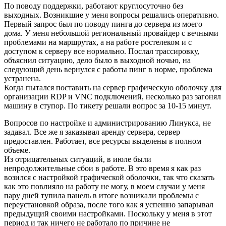
По поводу поддержки, работают круглосуточно без
выходных. Возникшие у меня вопросы решались оперативно.
Первый запрос был по поводу пинга до сервера из моего
дома. У меня небольшой региональный провайдер с вечными
проблемами на маршрутах, а на работе ростелеком и с
доступом к серверу все нормально. Послал трассировку,
объяснил ситуацию, дело было в выходной ночью, на
следующий день вернулся с работы пинг в норме, проблема
устранена.
Когда пытался поставить на сервер графическую оболочку для
организации RDP и VNC подключений, несколько раз загонял
машину в ступор. По тикету решали вопрос за 10-15 минут.
Вопросов по настройке и администрированию Линукса, не
задавал. Все же я заказывал аренду сервера, сервер
предоставлен. Работает, все ресурсы выделены в полном
объеме.
Из отрицательных ситуаций, в июле были
непродолжительные сбои в работе. В это время я как раз
возился с настройкой графической оболочки, так что сказать
как это повлияло на работу не могу, в моем случаи у меня
пару дней тупила панель в итоге возникали проблемы с
переустановкой образа, после того как я успешно запарывал
предыдущий своими настройками. Поскольку у меня в этот
период и так ничего не работало по причине не