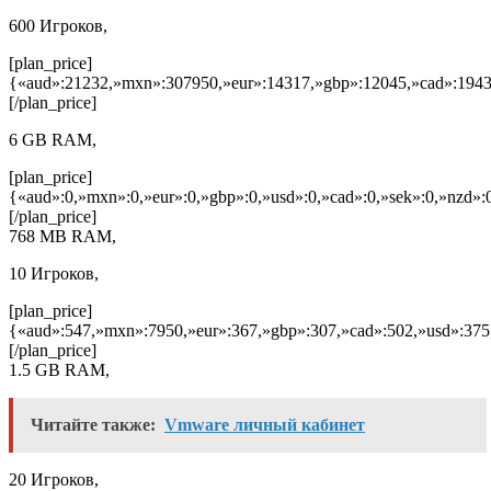
600 Игроков,
[plan_price]
{«aud»:21232,»mxn»:307950,»eur»:14317,»gbp»:12045,»cad»:1943
[/plan_price]
6 GB RAM,
[plan_price]
{«aud»:0,»mxn»:0,»eur»:0,»gbp»:0,»usd»:0,»cad»:0,»sek»:0,»nzd»:0
[/plan_price]
768 MB RAM,
10 Игроков,
[plan_price]
{«aud»:547,»mxn»:7950,»eur»:367,»gbp»:307,»cad»:502,»usd»:375
[/plan_price]
1.5 GB RAM,
Читайте также:
Vmware личный кабинет
20 Игроков,