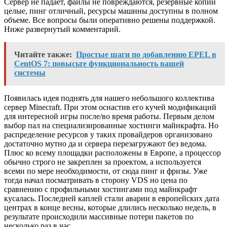
Сервер не падает, файлы не повреждаются, резервные копии
целые, пинг отличный, ресурсы машины доступны в полном
объеме. Все вопросы были оперативно решены поддержкой.
Ниже развернутый комментарий.
Читайте также:
Простые шаги по добавлению EPEL в
CentOS 7: повысьте функциональность вашей
системы
Появилась идея поднять для нашего небольшого коллектива
сервер Minecraft. При этом оснастив его кучей модификаций
для интересной игры после/во время работы. Первым делом
выбор пал на специализированные хостинги майнкрафта. Но
распределение ресурсов у таких провайдеров организовано
достаточно мутно да и сервера перезагружают без ведома.
Плюс ко всему площадки расположены в Европе, а процессор
обычно строго не закреплен за проектом, а используется
всеми по мере необходимости, от сюда пинг и фризы. Уже
тогда начал посматривать в сторону VDS но цена по
сравнению с профильными хостингами под майнкрафт
кусалась. Последней каплей стали аварии в европейских дата
центрах в конце весны, которые длились несколько недель, в
результате происходили массивные потери пакетов по
несколько раз в час.