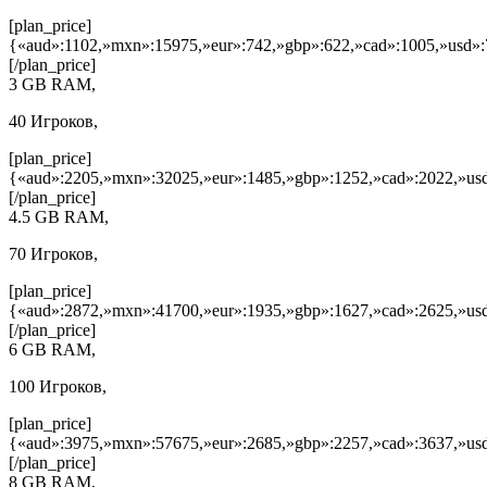
[plan_price]
{«aud»:1102,»mxn»:15975,»eur»:742,»gbp»:622,»cad»:1005,»usd»:
[/plan_price]
3 GB RAM,
40 Игроков,
[plan_price]
{«aud»:2205,»mxn»:32025,»eur»:1485,»gbp»:1252,»cad»:2022,»usd
[/plan_price]
4.5 GB RAM,
70 Игроков,
[plan_price]
{«aud»:2872,»mxn»:41700,»eur»:1935,»gbp»:1627,»cad»:2625,»usd
[/plan_price]
6 GB RAM,
100 Игроков,
[plan_price]
{«aud»:3975,»mxn»:57675,»eur»:2685,»gbp»:2257,»cad»:3637,»usd
[/plan_price]
8 GB RAM,