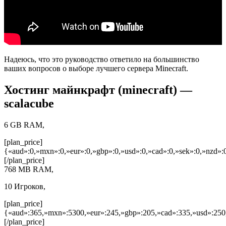
Надеюсь, что это руководство ответило на большинство
ваших вопросов о выборе лучшего сервера Minecraft.
Хостинг майнкрафт (minecraft) —
scalacube
6 GB RAM,
[plan_price]
{«aud»:0,»mxn»:0,»eur»:0,»gbp»:0,»usd»:0,»cad»:0,»sek»:0,»nzd»:0
[/plan_price]
768 MB RAM,
10 Игроков,
[plan_price]
{«aud»:365,»mxn»:5300,»eur»:245,»gbp»:205,»cad»:335,»usd»:250
[/plan_price]