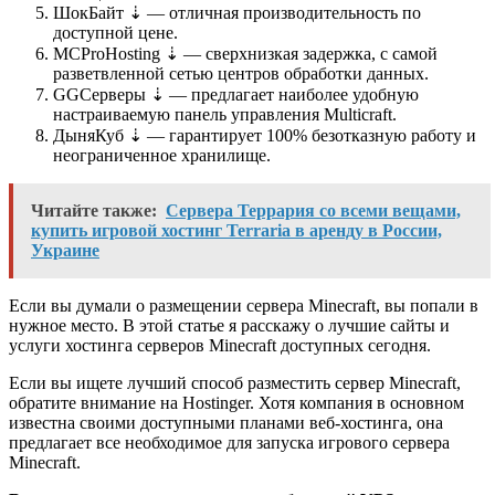
ШокБайт ⇣
— отличная производительность по
доступной цене.
MCProHosting ⇣
— сверхнизкая задержка, с самой
разветвленной сетью центров обработки данных.
GGСерверы ⇣
— предлагает наиболее удобную
настраиваемую панель управления Multicraft.
ДыняКуб ⇣
— гарантирует 100% безотказную работу и
неограниченное хранилище.
Читайте также:
Сервера Террария со всеми вещами,
купить игровой хостинг Terraria в аренду в России,
Украине
Если вы думали о размещении сервера Minecraft, вы попали в
нужное место. В этой статье я расскажу о лучшие сайты и
услуги хостинга серверов Minecraft доступных сегодня.
Если вы ищете лучший способ разместить сервер Minecraft,
обратите внимание на Hostinger. Хотя компания в основном
известна своими доступными планами веб-хостинга, она
предлагает все необходимое для запуска игрового сервера
Minecraft.