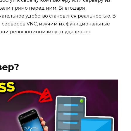
 доступ к своему компьютеру или серверу из
идели прямо перед ним. Благодаря
ательное удобство становится реальностью. В
р серверов VNC, изучим их функциональные
к они революционизируют удаленное
вер?