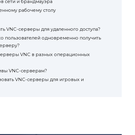
ов сети и брандмауэра
ленному рабочему столу
ать VNC-серверы для удаленного доступа?
ько пользователей одновременно получить
серверу?
ь серверы VNC в разных операционных
ативы VNC-серверам?
зовать VNC-серверы для игровых и