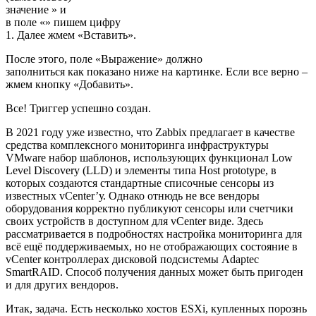
значение » и
в поле «» пишем цифру
1. Далее жмем «Вставить».
После этого, поле «Выражение» должно
заполниться как показано ниже на картинке. Если все верно –
жмем кнопку «Добавить».
Все! Триггер успешно создан.
В 2021 году уже известно, что Zabbix предлагает в качестве
средства комплексного мониторинга инфраструктуры
VMware набор шаблонов, использующих функционал Low
Level Discovery (LLD) и элементы типа Host prototype, в
которых создаются стандартные списочные сенсоры из
известных vCenter’у. Однако отнюдь не все вендоры
оборудования корректно публикуют сенсоры или счетчики
своих устройств в доступном для vCenter виде. Здесь
рассматривается в подробностях настройка мониторинга для
всё ещё поддерживаемых, но не отображающих состояние в
vCenter контроллерах дисковой подсистемы Adaptec
SmartRAID. Способ получения данных может быть пригоден
и для других вендоров.
Итак, задача. Есть несколько хостов ESXi, купленных порознь