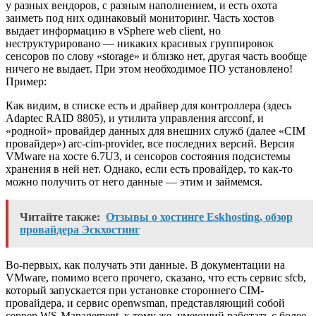
у разных вендоров, с разным наполнением, и есть охота
заиметь под них одинаковый мониторинг. Часть хостов
выдает информацию в vSphere web client, но
неструктурировано — никаких красивых группировок
сенсоров по слову «storage» и близко нет, другая часть вообще
ничего не выдает. При этом необходимое ПО установлено!
Пример:
Как видим, в списке есть и драйвер для контроллера (здесь
Adaptec RAID 8805), и утилита управления arcconf, и
«родной» провайдер данных для внешних служб (далее «CIM
провайдер») arc-cim-provider, все последних версий. Версия
VMware на хосте 6.7U3, и сенсоров состояния подсистемы
хранения в ней нет. Однако, если есть провайдер, то как-то
можно получить от него данные — этим и займемся.
Читайте также:
Отзывы о хостинге Eskhosting, обзор
провайдера Эскхостинг
Во-первых, как получать эти данные. В документации на
VMware, помимо всего прочего, сказано, что есть сервис sfcb,
который запускается при установке стороннего CIM-
провайдера, и сервис openwsman, представляющий собой
сервер WS-Management, к тому же, умеющий работать с более