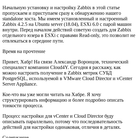
Начальную установку и настройку Zabbix в этой статье
пропускаем и приступаем сразу к обнаружению нашего
standalone хоста. Мы имеем установленный и настроенный
Zabbix 4.2.5 на Ubuntu server (18.04), ESXi 6.0 с парой машин
внутри. Перед началом действий советую создать для Zabbix
отдельного юзера в ESXi с правами Read-only, это позволит не
отвлекаться в середине пути.
Время на прочтение
Привет, Хабр! На связи Александр Воронцов, технический
специалист компании Cloud4Y. Сегодня я расскажу, как
можно настроить получение в Zabbix метрик СУБД
PostgreSQL, используемой в VMware Cloud Director и vCenter
Server Appliance.
Кое-что вы уже могли читать на Хабре. Я хочу
структурировать информацию и более подробно описать
тонкости процесса.
Процесс настройки для vCenter и Cloud Director буду
описывать параллельно, потому что последовательность
действий для настройки одинаковая, отличия в деталях.
Содержание