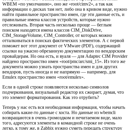
WBEM «по умолчанию», оно же «root/cimv2», а так как
информации о дисках там нет, либо она в кривом виде, нужно
найти правильное пространство имен, где эти данные есть, и
правильные имена классов устройств, которые нужно
отслеживать. Вторая часть несколько проще — беглым
поиском находятся имена классов CIM_DiskDrive,
CIM_StorageVolume, CIM_Controller, от которых можно
отталкиваться в поисках фактических элементов. А с первой
поможет вот этот документ от VMware (PDF), содержащий
ссылки на ужасно обрезанную документацию по вендорским
провайдерам. Но она есть, и вуаля — для Adaptec CIM Provider
найдено пространство имен «root/pmc/arc/smi_15». Из того же
документа можно узнать пространства имен и для других
вендоров, пусть иногда и не напрямую — например, для
Emulex пространство имен «root/emulex».
Если в одной строке появляются несколько символов
подчеркивания, визуальный редактор их сжирает, думая, что
это элемент форматирования. Как это отрубить?
Теперь у нас есть вся необходимая информация, чтобы начать
собирать какие-то данные с хоста. Но данные из wbemcli
возвращаются в очень громоздком и нечитаемом виде, мало
того, адресуются элементы в командной строке не очень
легко, к тому же, в Zabbix нужно суметь передать структуру