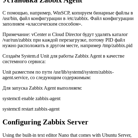
С помощью, например, WinSCP, копируем бинарные файлы в
/usr/bin, файл конфигурации в /etc/zabbix. Файл конфигурации
заполняем «классическим способом».
Примечание: vCenter и Cloud Director будут удалять каталог
/var/run/zabbix при каждой перезагрузке, потому PID файл
нужно расположить в другом месте, например /tmp/zabbix.pid
Создаём System.d Unit для работы Zabbix Agent в качестве
системного сервиса:
Unit разместим по пути /usr/lib/systemd/system/zabbix-
agent.service, со следующим содержимым:
Для запуска Zabbix Agent выполняем:
systemctl enable zabbix-agent
systemctl restart zabbix-agent
Configuring Zabbix Server
Using the built-in text editor Nano that comes with Ubuntu Server,