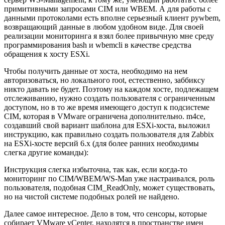
примитивными запросами CIM или WBEM. А для работы с
данными протоколами есть вполне серьезный клиент pywbem,
возвращающий данные в любом удобном виде. Для своей
реализации мониторинга я взял более привычную мне среду
программирования bash и wbemcli в качестве средства
обращения к хосту ESXi.
Чтобы получить данные от хоста, необходимо на нем
авторизоваться, но локального root, естественно, заббиксу
никто давать не будет. Поэтому на каждом хосте, подлежащем
отслеживанию, нужно создать пользователя с ограниченным
доступом, но в то же время имеющего доступ к подсистеме
CIM, которая в VMware ограничена дополнительно. m4ce,
создавший свой вариант шаблона для ESXi-хоста, выложил
инструкцию, как правильно создать пользователя для Zabbix
на ESXi-хосте версий 6.х (для более ранних необходимы
слегка другие команды):
Инструкция слегка избыточна, так как, если когда-то
мониторинг по CIM/WBEM/WS-Man уже настраивался, роль
пользователя, подобная CIM_ReadOnly, может существовать,
но на чистой системе подобных ролей не найдено.
Далее самое интересное. Дело в том, что сенсоры, которые
собирает VMware vCenter, находятся в пространстве имен