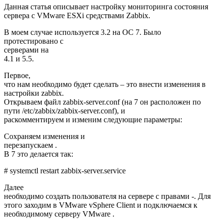
Данная статья описывает настройку мониторинга состояния
сервера с VMware ESXi средствами Zabbix.
В моем случае используется 3.2 на ОС 7. Было
протестировано с
серверами на
4.1 и 5.5.
Первое,
что нам необходимо будет сделать – это внести изменения в
настройки zabbix.
Открываем файл zabbix-server.conf (на 7 он расположен по
пути /etc/zabbix/zabbix-server.conf), и
раскомментируем и изменим следующие параметры:
Сохраняем изменения и
перезапускаем .
В 7 это делается так:
# systemctl restart zabbix-server.service
Далее
необходимо создать пользователя на сервере с правами -. Для
этого заходим в VMware vSphere Client и подключаемся к
необходимому серверу VMware .