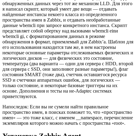
обнаруженных данных через тот же механизм LLD. Для этого
я написал скрипт, который умеет две вещи — отдавать
найденные инстансы некоего класса из определенного
пространства имен в Zabbix, и отдавать необработанные
данные wbemcli при запросе конкретного инстанса. Скрипт
представляет собой обертку над вызовами wbemcli einи
wbemcli gi, с форматированием данных в режиме
обнаружения в формат, приемлемый для Zabbix’a. Шаблон для
его использования находится там же, в нем настроены
некоторые основные параметры отслеживаемых физических и
логических дисков — для физических это состояние,
температура (два варианта — один для сервера с HDD, второй
для сервера с SSD, они заполняют разные параметры!), флаг
состояния SMART (тоже два), счетчик оставшегося ресурса
SSD и счетчики аппаратных ошибок, для логических —
только состояние, и некоторые базовые триггеры на их
основе. Дополнения и тесты на не-Adaptec системах
приветствуются.
Напоследок: Если вы не сумели найти правильное
пространство имен, в поисках поможет то, что «пространство
имен» — это тоже класс, с именем __namespace, перечисление
экземпляров которого можно начать с пространства «root».
Установка Zabbix Agent