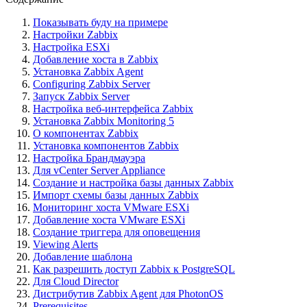
Показывать буду на примере
Настройки Zabbix
Настройка ESXi
Добавление хоста в Zabbix
Установка Zabbix Agent
Configuring Zabbix Server
Запуск Zabbix Server
Настройка веб-интерфейса Zabbix
Установка Zabbix Monitoring 5
О компонентах Zabbix
Установка компонентов Zabbix
Настройка Брандмауэра
Для vCenter Server Appliance
Создание и настройка базы данных Zabbix
Импорт схемы базы данных Zabbix
Мониторинг хоста VMware ESXi
Добавление хоста VMware ESXi
Создание триггера для оповещения
Viewing Alerts
Добавление шаблона
Как разрешить доступ Zabbix к PostgreSQL
Для Cloud Director
Дистрибутив Zabbix Agent для PhotonOS
Prerequisites