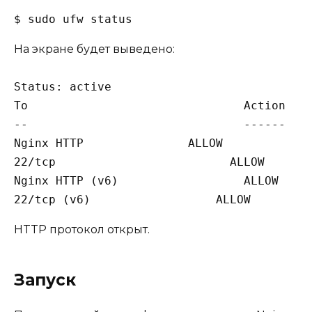
$ sudo ufw status
На экране будет выведено:
Status: active

To                               Action    
--                               ------    
Nginx HTTP               ALLOW           An
22/tcp                         ALLOW       
Nginx HTTP (v6)                  ALLOW     
22/tcp (v6)                  ALLOW        
HTTP протокол открыт.
Запуск