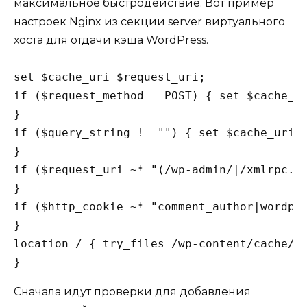
максимальное быстродействие. Вот пример
настроек Nginx из секции server виртуального
хоста для отдачи кэша WordPress.
set $cache_uri $request_uri;

if ($request_method = POST) { set $cache_ur
}

if ($query_string != "") { set $cache_uri '
}

if ($request_uri ~* "(/wp-admin/|/xmlrpc.p
}

if ($http_cookie ~* "comment_author|wordpre
}

location / { try_files /wp-content/cache/su
}
Сначала идут проверки для добавления