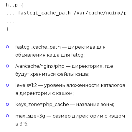
http {

... fastcgi_cache_path /var/cache/nginx/php
...

}
fastcgi_cache_path — директива для
объявления кэша для fatcgi;
/var/cache/nginx/php — директория, где
будут храниться файлы кэша;
levels=1:2 — уровень вложенности каталогов
в директории с кэшом;
keys_zone=php_cache — название зоны;
max_size=3g — размер директории с кэшом
в 3Гб.