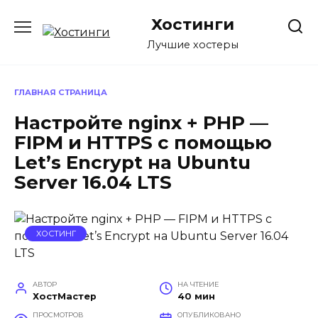
Перейти
Хостинги
к
содержанию
Лучшие хостеры
ГЛАВНАЯ СТРАНИЦА
Настройте nginx + PHP —
FIPM и HTTPS с помощью
Let’s Encrypt на Ubuntu
Server 16.04 LTS
ХОСТИНГ
АВТОР
НА ЧТЕНИЕ
ХостМастер
40 мин
ПРОСМОТРОВ
ОПУБЛИКОВАНО