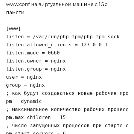
www.conf на виртуальной машине с 1Gb
памяти.
[www]

listen = /var/run/php-fpm/php-fpm.sock

listen.allowed_clients = 127.0.0.1

listen.mode = 0660

listen.owner = nginx

listen.group = nginx

user = nginx

group = nginx

; как будут создаваться новые рабочие проце
pm = dynamic

; максимальное количество рабочих процессов
pm.max_children = 15

; число запущенных процессов при старте сер
pm.start_servers = 6
