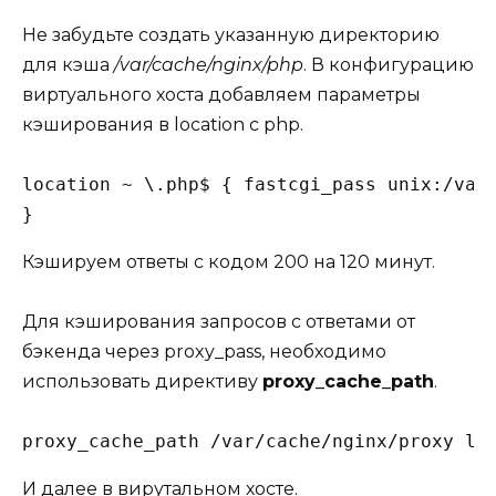
Не забудьте создать указанную директорию
для кэша
/var/cache/nginx/php
. В конфигурацию
виртуального хоста добавляем параметры
кэширования в location с php.
location ~ \.php$ { fastcgi_pass unix:/var/
}
Кэшируем ответы с кодом 200 на 120 минут.
Для кэширования запросов с ответами от
бэкенда через proxy_pass, необходимо
использовать директиву
proxy_cache_path
.
proxy_cache_path /var/cache/nginx/proxy le
И далее в вирутальном хосте.