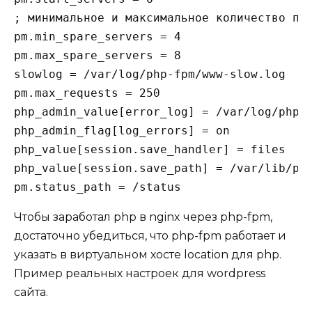
; минимальное и максимальное количество про
pm.min_spare_servers = 4

pm.max_spare_servers = 8

slowlog = /var/log/php-fpm/www-slow.log

pm.max_requests = 250

php_admin_value[error_log] = /var/log/php-f
php_admin_flag[log_errors] = on

php_value[session.save_handler] = files

php_value[session.save_path] = /var/lib/php
pm.status_path = /status
Чтобы заработал php в nginx через php-fpm,
достаточно убедиться, что php-fpm работает и
указать в виртуальном хосте location для php.
Пример реальных настроек для wordpress
сайта.