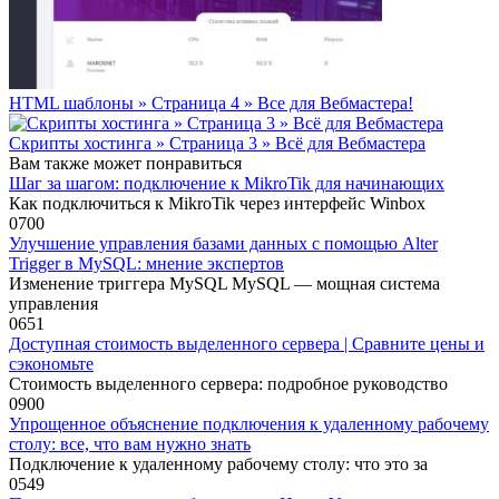
HTML шаблоны » Страница 4 » Все для Вебмастера!
Скрипты хостинга » Страница 3 » Всё для Вебмастера
Вам также может понравиться
Шаг за шагом: подключение к MikroTik для начинающих
Как подключиться к MikroTik через интерфейс Winbox
0
700
Улучшение управления базами данных с помощью Alter
Trigger в MySQL: мнение экспертов
Изменение триггера MySQL MySQL — мощная система
управления
0
651
Доступная стоимость выделенного сервера | Сравните цены и
сэкономьте
Стоимость выделенного сервера: подробное руководство
0
900
Упрощенное объяснение подключения к удаленному рабочему
столу: все, что вам нужно знать
Подключение к удаленному рабочему столу: что это за
0
549