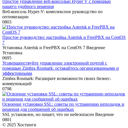
Простое управление веб-консолью Hyper V с помощью
нашего удобного решения
Веб-консоль Hyper-V: комплексное руководство по
оптимизации
0
803
Простое руководство: настройка Asterisk и FreePBX на CentOS
7
Установка Asterisk и FreePBX на CentOS 7 Введение
Установка
0
695
Усовершенствуйте управление электронной почтой с
помощью Zimbra Rosmark: оставайтесь организованными и
эффективными
Zimbra Rosmark: Расширьте возможности своих бизнес-
коммуникаций
0
798
Освоение установки SSL: советы по устранению неполадок и
решения для сообщений об ошибках
SSL установлен, но пишет, что он небезопасен Введение
0
801
© 2025 Хостинги