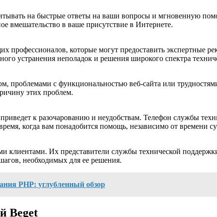
читывать на быстрые ответы на ваши вопросы и мгновенную по
ое вмешательство в ваше присутствие в Интернете.
щих профессионалов, которые могут предоставить экспертные р
ого устранения неполадок и решения широкого спектра технич
ом, проблемами с функциональностью веб-сайта или трудностям
ричину этих проблем.
 приведет к разочарованию и неудобствам. Телефон службы техн
время, когда вам понадобится помощь, независимо от времени су
ими клиентами. Их представители службы технической поддержк
шагов, необходимых для ее решения.
ания PHP: углубленный обзор
й Beget