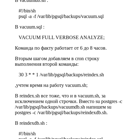
В vacuumdb.sh :
#!/bin/sh
psql -a -f /var/lib/pgsql/backups/vacuum.sql
В vacuum.sql :
VACUUM FULL VERBOSE ANALYZE;
Команда по факту работает от 6 до 8 часов.
Вторым шагом добавляем в cron строку
выполнения второй команды:
30 3 * * 1 /var/lib/pgsql/backups/reindex.sh
,учтем время на работу vacuum.sh;
В reindex.sh все тоже, что и в vacuum.sh, за
исключением одной строчки. Вместо su postgres -c
/var/lib/pgsql/backups/vacuumdb.sh напишем su
postgres -c /var/lib/pgsql/backups/reindexdb.sh.
В reindexdb.sh :
#!/bin/sh