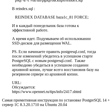
psql -a -f /var/lib/pgsql/backups/reindex.sql
В reindex.sql :
REINDEX DATABASE baza1c_81 FORCE;
И в каждый понедельник база готова к
эффективной работе.
А время идет. Подумываем об использовании
SSD-дисков для размещения WAL.
PS. Если начинаете править postgresql.conf, тогда
после изменений убедитесь в успешном старте
PostgreSQL c новым postgresql.conf. Также
необходимо убедиться в успешном создании
архивной копии, лучше всего восстановив базу на
резервном сервере из архивной копии.
URL:
Обсуждается:
https://www.opennet.ru/tips/info/2417.shtml
Самая примитивная инструкция по установке PostgreSQL 14 +
сервер 1C 8.3.20.1710 на Ubuntu 20.04