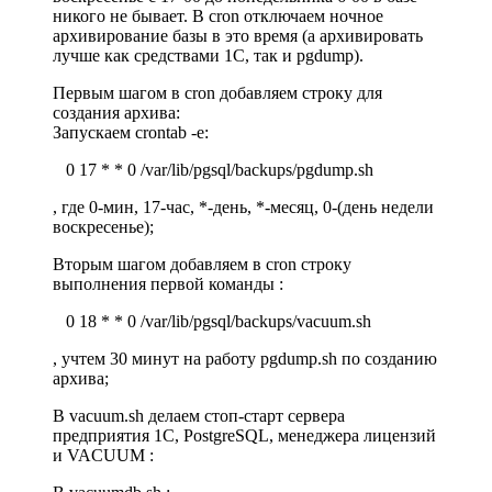
никого не бывает. В cron отключаем ночное
архивирование базы в это время (а архивировать
лучше как средствами 1С, так и pgdump).
Первым шагом в cron добавляем строку для
создания архива:
Запускаем crontab -e:
0 17 * * 0 /var/lib/pgsql/backups/pgdump.sh
, где 0-мин, 17-час, *-день, *-месяц, 0-(день недели
воскресенье);
Вторым шагом добавляем в cron строку
выполнения первой команды :
0 18 * * 0 /var/lib/pgsql/backups/vacuum.sh
, учтем 30 минут на работу pgdump.sh по созданию
архива;
В vacuum.sh делаем стоп-старт сервера
предприятия 1C, PostgreSQL, менеджера лицензий
и VACUUM :