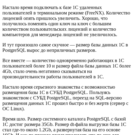
Настало время подключать к базе 1С удаленных
пользователей в терминальном режиме (FreeNX). Количество
лицензий опять пришлось увеличить. Хорошо, что
получилось поменять один ключ на ключ с большим
количеством пользовательских лицензий и количество
компьютеров для менеджера лицензий не увеличилось.
И тут произошло самое скучное — размер базы данных 1С в
PostgreSQL вырос до неприличных размеров.
Все вместе — количество одновременно работающих в 1С
пользователей более 10 и размер файла базы данных 1С более
4Gb, стало очень негативно сказываться на
производительности работы пользователей в 1С.
Настало время серьезного знакомства с возможностью
размещения базы 1С в СУБД PostgreSQL. Пользуясь
знакомством с СУБД PostgreSQL, переезд на SQL-версию
размещения данных 1С прошел быстро и без жертв (сервер с
ОС Linux).
Время шло. Размер системного каталога PostgreSQL с базой
1C достиг размера 35Gb. Размер dt-файла выгрузки базы 1С
стал где-то около 1.2Gb, а развернутая база на его основе