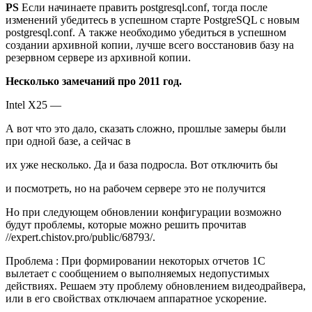
PS
Если начинаете править postgresql.conf, тогда после
изменений убедитесь в успешном старте PostgreSQL c новым
postgresql.conf. А также необходимо убедиться в успешном
создании архивной копии, лучше всего восстановив базу на
резервном сервере из архивной копии.
Несколько замечаний про 2011 год.
Intel X25 —
А вот что это дало, сказать сложно, прошлые замеры были
при одной базе, а сейчас в
их уже несколько. Да и база подросла. Вот отключить бы
и посмотреть, но на рабочем сервере это не получится
Но при следующем обновлении конфигурации возможно
будут проблемы, которые можно решить прочитав
//expert.chistov.pro/public/68793/.
Проблема : При формировании некоторых отчетов 1С
вылетает с сообщением о выполняемых недопустимых
действиях. Решаем эту проблему обновлением видеодрайвера,
или в его свойствах отключаем аппаратное ускорение.