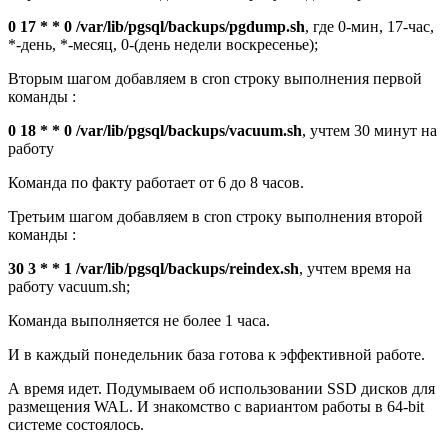
0 17 * * 0 /var/lib/pgsql/backups/pgdump.sh
, где 0-мин, 17-час,
*-день, *-месяц, 0-(день недели воскресенье);
Вторым шагом добавляем в cron строку выполнения первой
команды :
0 18 * * 0 /var/lib/pgsql/backups/vacuum.sh
, учтем 30 минут на
работу
Команда по факту работает от 6 до 8 часов.
Третьим шагом добавляем в cron строку выполнения второй
команды :
30 3 * * 1 /var/lib/pgsql/backups/reindex.sh
, учтем время на
работу vacuum.sh;
Команда выполняется не более 1 часа.
И в каждый понедельник база готова к эффективной работе.
А время идет. Подумываем об использовании SSD дисков для
размещения WAL. И знакомство с вариантом работы в 64-bit
системе состоялось.