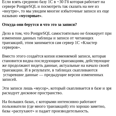
Если взять среднюю базу 1С в ~30 Гб которая работает на
сервере PostgreSQL и посмотреть так сказать на нее из
«внутри», то мы увидим многие избыточные записи их еще
называю
«мусорные»
.
Откуда они берутся и что это за записи?
Дело в том, что PostgreSQL самостоятельно не блокирует при
изменении данных таблицы и записи от читающих
транзакций, этим занимается сам сервер 1С «Кластер
серверов».
Вместо этого создаётся копия изменяемой записи, которая
становится видна последующим транзакциям, действующие
же продолжают видеть данные, актуальные на начало своей
транзакции. И в результате, в таблицах скапливаются
устаревшие данные — предыдущие версии измененных
записей.
Эти записи лишь «мусор», который скапливается в базе и зря
расходует дисковое пространство.
На больших базах, с которыми интенсивно работают
пользователи (где много транзакций) это хорошо заметно,
базы «распухают» и падает производительность.