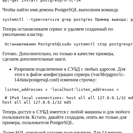
apt-get install postgrespro-1c-14
Чтобы найти имя демона PostgreSQL выполним команду.
systemctl --type=service grep postgres
 Пример вывода:
 p
Теперь останавливаем сервис и удаляем созданный по
умолчанию кластер.
 Останавливаем PostgreSQL
sudo systemctl stop postgrespr
Готово. Дополнительно, но только в качестве примера,
сделаем дополнительные шаги.
Разрешим подключение к СУБД с любых адресов. Для
этого в файле конфигурации сервера (/var/lib/pgpro/1c-
14/data/postgresql.conf) изменим строчку:
 listen_addresses = 'localhost'
listen_addresses = 
 # IPv4 local connections:
 host all all 127.0.0.1/32 md
host all all 127.0.0.1/32 md5
Теперь доступ к СУБД имеется с любой машины и для любого
пользователя. Кстати, давайте создадим, опять же только для
примера, пользователя PostgreSQL.
Далее SQL-командой создаем пользователя. Для 14 версии