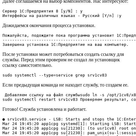
Далее соглашаемся на выбор компонентов. Нас интересуют:
Сервер 1С:Предприятия 8 [y/N] : y

Интерфейсы на различных языках - Русский [Y/n] :y
Дожидаемся окончания процесса установки.
Пожалуйста, подождите пока программа установит 1С:Предп
-------------------------------------------------------
Завершена установка 1С:Предприятие на ваш компьютер.
После установки может потребоваться создать ссылку для
службы. Перед этим проверим не создал ли установщик
ссылку самостоятельно.
sudo systemctl --type=service grep srv1cv83
Если предыдущая команда не находит службу, то создаем ее.
 Добавляем ссылку на файл службы
sudo ln -s /opt/1cv8/x8
sudo systemctl restart srv1cv83
 Проверяем результат, со
Готово! Служба установлена и работает.
● srv1cv83.service - LSB: Starts and stops the 1C:Enter
Mar 24 19:45:20 app1cpg systemd[1]: Starting LSB: Start
Mar 24 19:45:20 app1cpg su[21230]: (to usr1cv8) root on
Mar 24 19:45:20 app1cpg su[21230]: pam_unix(su-l:sessio