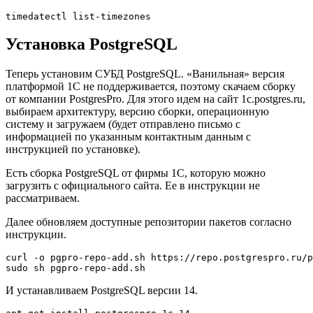
timedatectl list-timezones
Установка PostgreSQL
Теперь установим СУБД PostgreSQL. «Ванильная» версия
платформой 1С не поддерживается, поэтому скачаем сборку
от компании PostgresPro. Для этого идем на сайт
1c.postgres.ru
,
выбираем архитектуру, версию сборки, операционную
систему и загружаем (будет отправлено письмо с
информацией по указанным контактным данным с
инструкцией по установке).
Есть сборка PostgreSQL от фирмы 1С, которую можно
загрузить с
официального сайта
. Ее в инструкции не
рассматриваем.
Далее обновляем доступные репозитории пакетов согласно
инструкции.
curl -o pgpro-repo-add.sh https://repo.postgrespro.ru/p
sudo sh pgpro-repo-add.sh
И устанавливаем PostgreSQL версии 14.