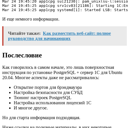
Mar 24 19:45:20 app1cpg su[21230]: pam_unix(su-l:sessio
Mar 24 19:45:25 app1cpg srv1cv83[21186]: Starting 1C:En
Mar 24 19:45:25 app1cpg systemd[1]: Started LSB: Starts
И еще немного информации.
Читайте также:
Как разместить веб-сайт: полное
руководство для начинающих
Послесловие
Как говорилось в самом начале, это лишь поверхностная
инструкция по установке PostgreSQL + сервер 1С для Ubuntu
20.04. Многие аспекты даже не рассматривались:
Открытие портов для брэндмауэра
Настройка безопасности для СУБД
Тюнинг настроек PostgreSQL
Настройка использования лицензий 1С
И многое другое.
Но для старта информация подходящая.
Ниже ссылки на полезные материалы, в них некоторые