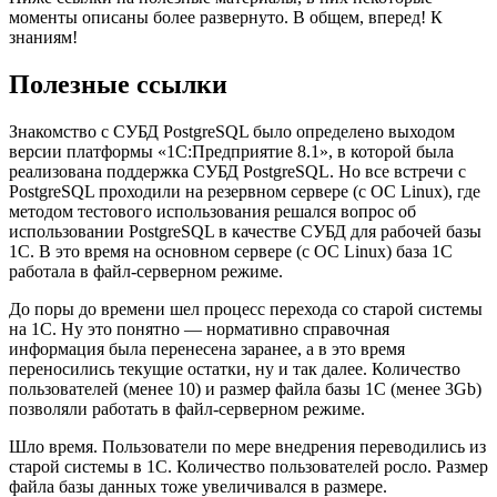
моменты описаны более развернуто. В общем, вперед! К
знаниям!
Полезные ссылки
Знакомство с СУБД PostgreSQL было определено выходом
версии платформы «1С:Предприятие 8.1», в которой была
реализована поддержка СУБД PostgreSQL. Но все встречи с
PostgreSQL проходили на резервном сервере (с ОС Linux), где
методом тестового использования решался вопрос об
использовании PostgreSQL в качестве СУБД для рабочей базы
1С. В это время на основном сервере (с ОС Linux) база 1С
работала в файл-серверном режиме.
До поры до времени шел процесс перехода со старой системы
на 1С. Ну это понятно — нормативно справочная
информация была перенесена заранее, а в это время
переносились текущие остатки, ну и так далее. Количество
пользователей (менее 10) и размер файла базы 1С (менее 3Gb)
позволяли работать в файл-серверном режиме.
Шло время. Пользователи по мере внедрения переводились из
старой системы в 1С. Количество пользователей росло. Размер
файла базы данных тоже увеличивался в размере.