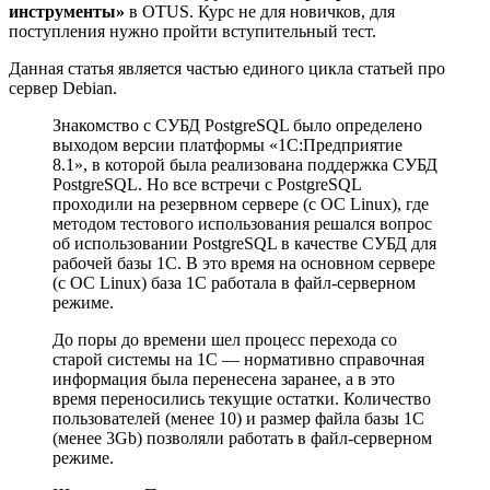
инструменты»
в OTUS. Курс не для новичков, для
поступления нужно пройти
вступительный тест.
Данная статья является частью единого цикла статьей про
сервер
Debian
.
Знакомство с СУБД PostgreSQL было определено
выходом версии платформы «1С:Предприятие
8.1», в которой была реализована поддержка СУБД
PostgreSQL. Но все встречи с PostgreSQL
проходили на резервном сервере (с ОС Linux), где
методом тестового использования решался вопрос
об использовании PostgreSQL в качестве СУБД для
рабочей базы 1С. В это время на основном сервере
(с ОС Linux) база 1С работала в файл-серверном
режиме.
До поры до времени шел процесс перехода со
старой системы на 1С — нормативно справочная
информация была перенесена заранее, а в это
время переносились текущие остатки. Количество
пользователей (менее 10) и размер файла базы 1С
(менее 3Gb) позволяли работать в файл-серверном
режиме.