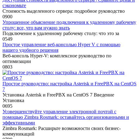
сэкономьте
Стоимость выделенного сервера: подробное руководство
0
900
Упрощенное объяснение подключения к удаленному рабочему
столу: все, что вам нужно знать
Подключение к удаленному рабочему столу: что это за
0
549
Простое управление веб-консолью Hyper V с помощью
нашего удобного решения
Веб-консоль Hyper-V: комплексное руководство по
оптимизации
0
803
Простое руководство: настройка Asterisk и FreePBX на CentOS
7
Установка Asterisk и FreePBX на CentOS 7 Введение
Установка
0
695
Усовершенствуйте управление электронной почтой с
помощью Zimbra Rosmark: оставайтесь организованными и
эффективными
Zimbra Rosmark: Расширьте возможности своих бизнес-
коммуникаций