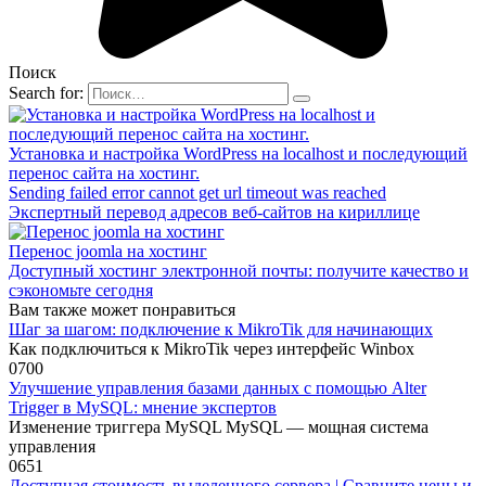
Поиск
Search for:
Установка и настройка WordPress на localhost и последующий
перенос сайта на хостинг.
Sending failed error cannot get url timeout was reached
Экспертный перевод адресов веб-сайтов на кириллице
Перенос joomla на хостинг
Доступный хостинг электронной почты: получите качество и
сэкономьте сегодня
Вам также может понравиться
Шаг за шагом: подключение к MikroTik для начинающих
Как подключиться к MikroTik через интерфейс Winbox
0
700
Улучшение управления базами данных с помощью Alter
Trigger в MySQL: мнение экспертов
Изменение триггера MySQL MySQL — мощная система
управления
0
651
Доступная стоимость выделенного сервера | Сравните цены и