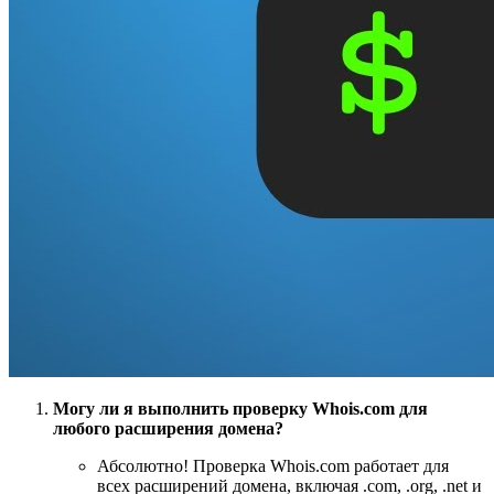
Могу ли я выполнить проверку Whois.com для
любого расширения домена?
Абсолютно! Проверка Whois.com работает для
всех расширений домена, включая .com, .org, .net и