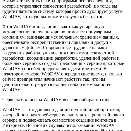
Вы можете купить пакеты программного обеспечения,
которые управляют совместной разработкой, но тогда вы
будете платить за систему, которая просто дублирует услуги
WebDAV, которую вы можете получить бесплатно.
Хотя WebDAV иногда описывают как устаревшую
методологию, он очень хорошо помогает популярным
компаниям, занимающимся облачным хранением данных,
обеспечивать беспрепятственный локальный доступ к
удаленным файлам. Современные трудовые навыки
разделения работы, управления проектами, совместной
разработки, координации разработки, удаленной работы и
облачных сервисов создают требования к сервисам, которые
WebDAV способен предоставлять десятилетиями. В
некотором смысле, WebDAV опередил свое время, и только
сейчас предприятия начинают работать так, что им
действительно требуется полный набор возможностей
WebDAV.
Серверы и клиенты
WebDAV
все еще набирают силу
WebDAV — это довольно давний и устойчивый протокол,
который позволяет веб-серверу выступать в роли файлового
сервера и поддерживать совместное создание контента в
Интернете. Во многих случаях использования WebDAV
вытесняется более современными механизмами. Но это все