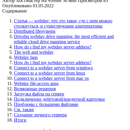
Автор
ХостМастер
На чтение
30 мин
Просмотров
83
Опубликовано
01.05.2022
Содержание
Статья — webdav: что это такое, где с ним можно
столкнуться, и существующие альтернативы
Distributed filesystems
Drivehq webdav drive mapping: the most efficient and
reliable cloud drive mapping service
How do i find my webdav server address?
The web and webdav
Webdav faqs
How do i find my webdav server address?
Connect to a webdav server from windows
Connect to a webdav server from linux
Connect to a webdav server from mac os
Webdav file-access apps
Возможные решения
Загрузка файла на сервер
Подключение дебетовой/кредитной карточки
Проблемы с большими файлами
См. также
Создание личного сервера
Итоги