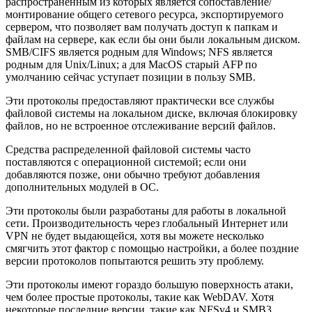
распространенным из которых является сопоставление/
монтирование общего сетевого ресурса, экспортируемого
сервером, что позволяет вам получать доступ к папкам и
файлам на сервере, как если бы они были локальным диском.
SMB/CIFS является родным для Windows; NFS является
родным для Unix/Linux; а для MacOS старый AFP по
умолчанию сейчас уступает позиции в пользу SMB.
Эти протоколы предоставляют практически все службы
файловой системы на локальном диске, включая блокировку
файлов, но не встроенное отслеживание версий файлов.
Средства распределенной файловой системы часто
поставляются с операционной системой; если они
добавляются позже, они обычно требуют добавления
дополнительных модулей в ОС.
Эти протоколы были разработаны для работы в локальной
сети. Производительность через глобальный Интернет или
VPN не будет выдающейся, хотя вы можете несколько
смягчить этот фактор с помощью настройки, а более поздние
версии протоколов попытаются решить эту проблему.
Эти протоколы имеют гораздо большую поверхность атаки,
чем более простые протоколы, такие как WebDAV. Хотя
некоторые последние версии, такие как NFSv4 и SMB3,