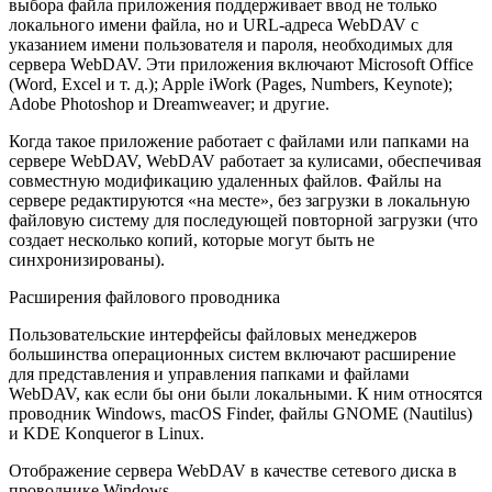
выбора файла приложения поддерживает ввод не только
локального имени файла, но и URL-адреса WebDAV с
указанием имени пользователя и пароля, необходимых для
сервера WebDAV. Эти приложения включают Microsoft Office
(Word, Excel и т. д.); Apple iWork (Pages, Numbers, Keynote);
Adobe Photoshop и Dreamweaver; и другие.
Когда такое приложение работает с файлами или папками на
сервере WebDAV, WebDAV работает за кулисами, обеспечивая
совместную модификацию удаленных файлов. Файлы на
сервере редактируются «на месте», без загрузки в локальную
файловую систему для последующей повторной загрузки (что
создает несколько копий, которые могут быть не
синхронизированы).
Расширения файлового проводника
Пользовательские интерфейсы файловых менеджеров
большинства операционных систем включают расширение
для представления и управления папками и файлами
WebDAV, как если бы они были локальными. К ним относятся
проводник Windows, macOS Finder, файлы GNOME (Nautilus)
и KDE Konqueror в Linux.
Отображение сервера WebDAV в качестве сетевого диска в
проводнике Windows.