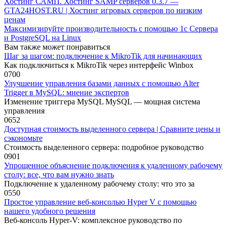
Хостинг САМП. Хостинг SAMP серверов 0.3.7 —
GTA24HOST.RU | Хостинг игровых серверов по низким
ценам
Максимизируйте производительность с помощью 1с Сервера
и PostgreSQL на Linux
Вам также может понравиться
Шаг за шагом: подключение к MikroTik для начинающих
Как подключиться к MikroTik через интерфейс Winbox
0
700
Улучшение управления базами данных с помощью Alter
Trigger в MySQL: мнение экспертов
Изменение триггера MySQL MySQL — мощная система
управления
0
652
Доступная стоимость выделенного сервера | Сравните цены и
сэкономьте
Стоимость выделенного сервера: подробное руководство
0
901
Упрощенное объяснение подключения к удаленному рабочему
столу: все, что вам нужно знать
Подключение к удаленному рабочему столу: что это за
0
550
Простое управление веб-консолью Hyper V с помощью
нашего удобного решения
Веб-консоль Hyper-V: комплексное руководство по