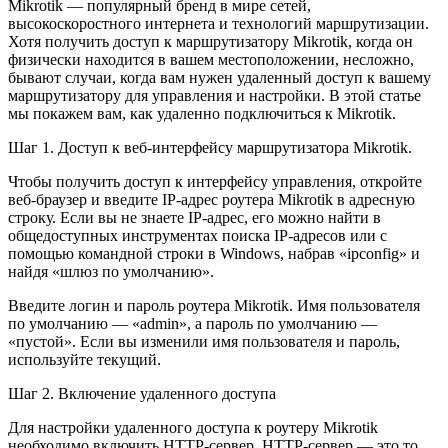
Mikrotik — популярный бренд в мире сетей,
высокоскоростного интернета и технологий маршрутизации.
Хотя получить доступ к маршрутизатору Mikrotik, когда он
физически находится в вашем местоположении, несложно,
бывают случаи, когда вам нужен удаленный доступ к вашему
маршрутизатору для управления и настройки. В этой статье
мы покажем вам, как удаленно подключиться к Mikrotik.
Шаг 1. Доступ к веб-интерфейсу маршрутизатора Mikrotik.
Чтобы получить доступ к интерфейсу управления, откройте
веб-браузер и введите IP-адрес роутера Mikrotik в адресную
строку. Если вы не знаете IP-адрес, его можно найти в
общедоступных инструментах поиска IP-адресов или с
помощью командной строки в Windows, набрав «ipconfig» и
найдя «шлюз по умолчанию».
Введите логин и пароль роутера Mikrotik. Имя пользователя
по умолчанию — «admin», а пароль по умолчанию —
«пустой». Если вы изменили имя пользователя и пароль,
используйте текущий.
Шаг 2. Включение удаленного доступа
Для настройки удаленного доступа к роутеру Mikrotik
необходимо включить HTTP-сервер. HTTP-сервер — это то,