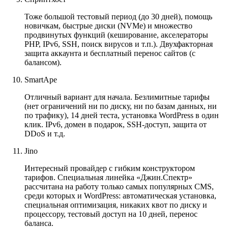
Тоже большой тестовый период (до 30 дней), помощь
новичкам, быстрые диски (NVMe) и множество
продвинутых функций (кеширование, акселераторы
PHP, IPv6, SSH, поиск вирусов и т.п.). Двухфакторная
защита аккаунта и бесплатный перенос сайтов (с
балансом).
SmartApe
Отличный вариант для начала. Безлимитные тарифы
(нет ограничений ни по диску, ни по базам данных, ни
по трафику), 14 дней теста, установка WordPress в один
клик. IPv6, домен в подарок, SSH-доступ, защита от
DDoS и т.д.
Jino
Интересный провайдер с гибким конструктором
тарифов. Специальная линейка «Джин.Спектр»
рассчитана на работу только самых популярных CMS,
среди которых и WordPress: автоматическая установка,
специальная оптимизация, никаких квот по диску и
процессору, тестовый доступ на 10 дней, перенос
баланса.