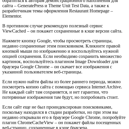
обратиться к авторам демонстрационного наполнения для
сайта – GeneratePress и Theme Unit Test Data, а также к
разработчикам темы оформления Restaurant Homepage –
Elementor.
В противном случае рекомендую полезный сервис
ViewCached
– он покажет сохраненные в кэше версии сайта.
Нажмите кнопку Google, чтобы просмотреть страницы,
недавно сохраненные этим поисковиком. Кликните правой
кнопкой мыши по изображению и воспользуйтесь нужной
опцией сохранения. Если необходимо сохранить множество
картинок, воспользуйтесь плагином
Image Downloader
для
браузера Google Chrome – он скачает все изображения с
указанной пользователем веб-страницы.
Если нужно найти файлы из более раннего периода, можно
посмотреть копию сайта с помощью сервиса
Internet Archive
.
Не каждый сайт там сохраняется, и нет гарантии, что
потерянные изображения там будут, но попробовать стоит.
Если сайт еще не был проиндексирован поисковиками,
поскольку находился в стадии разработки, но при этом вы
недавно открывали его в браузере Google Chrome, попробуйте
плагин
ChromeCacheView
– он покажет файлы посещенных
веб-страниц, сохраненные в кэше браузера.