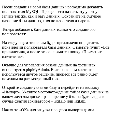
После создания новой базы данных необходимо добавить
пользователя MySQL. Проще всего назвать эту учетную
запись так же, как и базу данных. Сохраните на будущее
название базы данных, имя пользователя и пароль.
Теперь добавьте к базе данных только что созданного
пользователя:
На следующем этапе вам будет предложено определить
привилегии пользователя базы данных. Отметьте пункт «
Все
привилегии
», а после этого нажмите кнопку «
Применить
изменения
».
Обычно для управления базами данных на хостингах
используется phpMyAdmin. Если на вашем хостинге
используется другое решение, процесс все равно будет
похожим на рассмотренный ниже.
Откройте созданную вами базу и перейдите на вкладку
«
Импорт
». Укажите местонахождение файла базы данных на
вашем жестком диске – расширение у бэкапа будет .sql, а в
случае сжатия архиватором – .sql.zip или .sql.gz.
Нажмите «
ОК
» для запуска процесса импорта дампа.