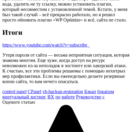
кода, удалить не ту ссылку, можно установить плагин,
который несовместим с установленной темой. Кстати, у меня
был такой случай – всё прекрасно работало, но я решил
просто обновить плагин «WP Optimize» и всё, сайта не стало.
Итоги
https://www.youtube.com/watch?v=subscribe_
Утеря пароля от сайта — весьма неприятная ситуация, которая
знакома многим. Еще хуже, когда доступ на ресурс
невозможен из-за неполадок в хостинге или хакерской атаки.
К счастью, все эти проблемы решаемы с помощью нехитрых
мер профилактики. Если вы еженедельно делаете резервные
копии сайта, то вам нечего опасаться.
control panel
CPanel
vh-backup-restoration
Бэкап
бэкапом
виртуальный хостинг
ВХ
по
работе
Руководство
с
Оцените статью