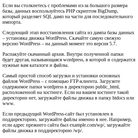
Если вы столкнетесь с проблемами из-за большого размера
базы, данных воспользуйтесь PHP скриптом
BigDump
,
который разделяет SQL дамп на части для последовательного
импорта.
Следующий этап восстановления сайта из дампа базы данных
– установка движка WordPress.
Скачайте самую свежую
версию WordPress
– на данный момент это версия 5.7.
Распакуйте скачанный архив. Внутри полученной папки
будет другая, называющаяся wordpress, в которой и содержатся
нужные вам каталоги и файлы.
Самый простой способ загрузки и установки основных
файлов WordPress – с помощью FTP-клиента. Загрузите
содержимое папки wordpress в директорию public_html,
расположенной на хостинге. Если на вашем хостинге такой
директории нет, загружайте файлы движка в папку htdocs или
www.
Если предыдущий WordPress-сайт был установлен в
поддиректорию, загружайте файлы именно в нее. Например,
если адрес прежнего сайта был example.com/wp/, загружайте
файлы движка в поддиректорию /wp/.