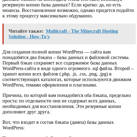
резервную копию базы данных? Если кратко: да, но есть
нюансы. Восстановление возможно, однако придется подойти
к этому процессу максимально обдуманно.
Читайте также:
Multicraft - The Minecraft Hosting
Solution - How-To's
Для создания полной копии WordPress — сайта вам
понадобятся два бэкапа – базы данных и файловой системы.
Первый бэкап сохраняет все содержимое базы данных
WordPress-сайта в виде одного огромного .sql файла. Второй –
хранит копии всех файлов (.php, .js, .css, .png, .jpg) в
соответствующих каталогах, которые используются движком
WordPress, темами оформления и плагинами.
Причина, по которой вам понадобятся оба бэкапа, предельно
проста: по отдельности они не содержат всех данных,
необходимых для восстановления. Эти резервные копии
дополняют друг друга.
Вот, что входит в состав бэкапа (дампа) базы данных
WordPress: