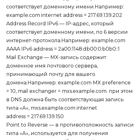
соответствует доменному имени.Например:
example.com internet address = 217.69.139.202
Address Record IPv6 — IP-адрес, который
соответствует доменному имени, по 6 версии
интернет-протокола.Например: example.com
AAAA IPv6 address = 2a00:1148:db00:0:b0b0::1
Mail Exchange — MX-запись содержит
доменное имя почтового сервера,
принимающий почту для вашего
домена.Например: example.com MX preference
= 10, mail exchanger = mxs.example.com. при этом
в DNS должна быть соответствующая запись
типа «А», mxs.example.com internet
address = 217.69.139.150
Point to Reverse — в противоположность записи
типа «А», используется для получения