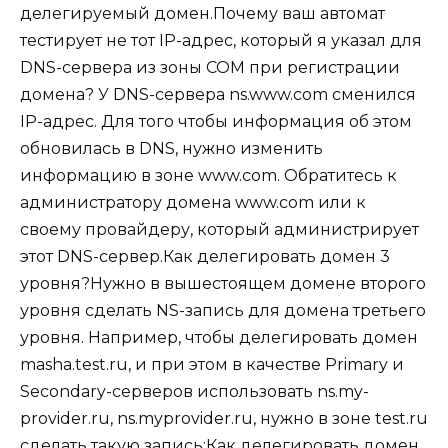
делегируемый домен.Почему ваш автомат
тестирует не тот IP-адрес, который я указал для
DNS-сервера из зоны COM при регистрации
домена? У DNS-сервера ns.www.com сменился
IP-адрес. Для того чтобы информация об этом
обновилась в DNS, нужно изменить
информацию в зоне www.com. Обратитесь к
администратору домена www.com или к
своему провайдеру, который администрирует
этот DNS-сервер.Как делегировать домен 3
уровня?Нужно в вышестоящем домене второго
уровня сделать NS-запись для домена третьего
уровня. Например, чтобы делегировать домен
masha.test.ru, и при этом в качестве Primary и
Secondary-серверов использовать ns.my-
provider.ru, ns.myprovider.ru, нужно в зоне test.ru
сделать такую запись:Как делегировать домен