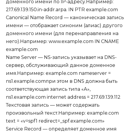
доменного имени по IP-адресу.Например:
217.69.139.150.in-addr.arpa. IN PTR example.com
Canonical Name Record — каноническая запись
имени — отображает синоним (алиас) другого
доменного имени (для перенаправления на
него).Например: www.example.com IN CNAME
example.com
Name Server — NS-запись указывает на DNS-
сервер, обслуживающий данное доменное
имя.Например: example.com nameserver =
ns1.example.comпри этом в DNS должна быть
соответствующая запись типа «А»,
ns1.example.com internet address = 217.69.139.112
Текстовая запись — может содержать
произвольный текст.Например: example.com
text = «v=spf1 redirect=_spf.example.com»
Service Record — определяет доменное имя