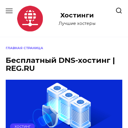
Перейти
к
Хостинги
содержанию
Лучшие хостеры
ГЛАВНАЯ СТРАНИЦА
Бесплатный DNS-хостинг |
REG.RU
ХОСТИНГ