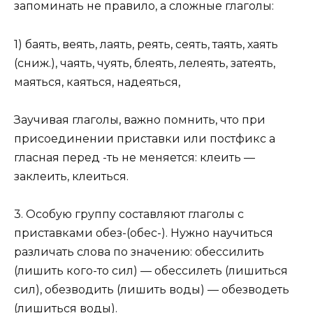
запоминать не правило, а сложные глаголы:
1) баять, веять, лаять, реять, сеять, таять, хаять
(сниж.), чаять, чуять, блеять, лелеять, затеять,
маяться, каяться, надеяться,
Заучивая глаголы, важно помнить, что при
присоединении приставки или постфикс а
гласная перед -ть не меняется: клеить —
заклеить, клеиться.
3. Особую группу составляют глаголы с
приставками обез-(обес-). Нужно научиться
различать слова по значению: обессилить
(лишить кого-то сил) — обессилеть (лишиться
сил), обезводить (лишить воды) — обезводеть
(лишиться воды).