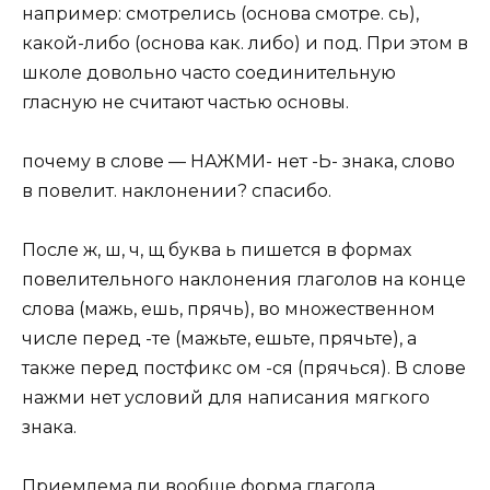
например: смотрелись (основа смотре. сь),
какой-либо (основа как. либо) и под. При этом в
школе довольно часто соединительную
гласную не считают частью основы.
почему в слове — НАЖМИ- нет -Ь- знака, слово
в повелит. наклонении? спасибо.
После ж, ш, ч, щ буква ь пишется в формах
повелительного наклонения глаголов на конце
слова (мажь, ешь, прячь), во множественном
числе перед -те (мажьте, ешьте, прячьте), а
также перед постфикс ом -ся (прячься). В слове
нажми нет условий для написания мягкого
знака.
Приемлема ли вообще форма глагола