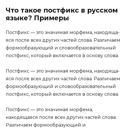
Что такое постфикс в русском
языке? Примеры
Постфикс — это зна­чи­мая мор­фе­ма, нахо­дя­ща­
я­ся после всех дру­гих частей сло­ва. Различаем
фор­мо­об­ра­зу­ю­щий и сло­во­об­ра­зо­ва­тель­ный
пост­фикс, кото­рый вклю­ча­ет­ся в осно­ву слова.
Постфикс — это зна­чи­мая мор­фе­ма, нахо­дя­ща­
я­ся после всех дру­гих частей сло­ва. Различаем
фор­мо­об­ра­зу­ю­щий и сло­во­об­ра­зо­ва­тель­ный
пост­фикс, кото­рый вклю­ча­ет­ся в осно­ву сло­ва.
Постфикс — это значимая морфема,
находящаяся после всех других частей слова.
Различаем формообразующий и