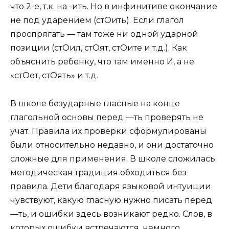
что 2-е, т.к. на -ить. Но в инфинитиве окончание
не под ударением (стОить). Если глагол
проспрягать — там тоже ни одной ударной
позиции (стОил, стОят, стОите и т.д.). Как
объяснить ребенку, что там именно И, а не
«стОет, стОять» и т.д.
В школе безударные гласные на конце
глагольной основы перед —ть проверять не
учат. Правила их проверки сформулированы
были относительно недавно, и они достаточно
сложные для применения. В школе сложилась
методическая традиция обходиться без
правила. Дети благодаря языковой интуиции
чувствуют, какую гласную нужно писать перед
—ть, и ошибки здесь возникают редко. Слов, в
которых ошибки встречаются, немного.