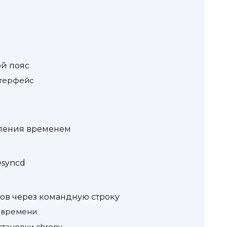
ой пояс
нтерфейс
ления временем
esyncd
ов через командную строку
 времени
тановки chrony