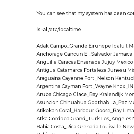
You can see that my system has been co
ls -al /etc/localtime
Adak Campo_Grande Eirunepe Iqaluit M
Anchorage Cancun El_Salvador Jamaica M
Anguilla Caracas Ensenada Jujuy Mexico
Antigua Catamarca Fortaleza Juneau M
Araguaina Cayenne Fort_Nelson Kentuc
Argentina Cayman Fort_Wayne Knox_IN 
Aruba Chicago Glace_Bay Kralendijk Mon
Asuncion Chihuahua Godthab La_Paz Mo
Atikokan Coral_Harbour Goose_Bay Lim
Atka Cordoba Grand_Turk Los_Angeles N
Bahia Costa_Rica Grenada Louisville Ne