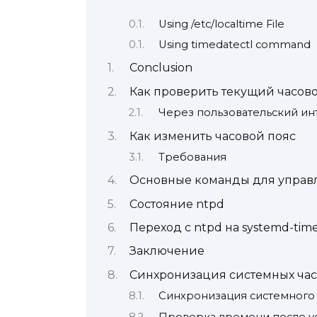
Using /etc/localtime File
Using timedatectl command
Conclusion
Как проверить текущий часов
Через пользовательский и
Как изменить часовой пояс
Требования
Основные команды для управ
Состояние ntpd
Переход с ntpd на systemd-tim
Заключение
Синхронизация системных час
Синхронизация системного
Проверка времени после ус