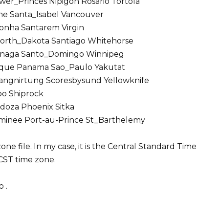
er_Princes Nipigon Rosario Tortola
e Santa_Isabel Vancouver
nha Santarem Virgin
orth_Dakota Santiago Whitehorse
jinaga Santo_Domingo Winnipeg
ique Panama Sao_Paulo Yakutat
angnirtung Scoresbysund Yellowknife
bo Shiprock
doza Phoenix Sitka
inee Port-au-Prince St_Barthelemy
one file. In my case, it is the Central Standard Time
CST time zone.
 .