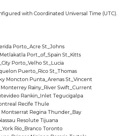
nfigured with Coordinated Universal Time (UTC).
erida Porto_Acre St_Johns
etlakatla Port_of_Spain St_Kitts
_City Porto_Velho St_Lucia
iquelon Puerto_Rico St_Thomas
ky Moncton Punta_Arenas St_Vincent
Monterrey Rainy_River Swift_Current
tevideo Rankin_Inlet Tegucigalpa
ntreal Recife Thule
a Montserrat Regina Thunder_Bay
assau Resolute Tijuana
w_York Rio_Branco Toronto