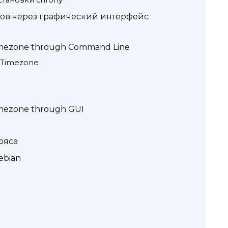
ов через графический интерфейс
Timezone through Command Line
d Timezone
imezone through GUI
ояса
ebian