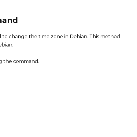
mand
d to change the time zone in Debian. This method
ebian.
ng the command.