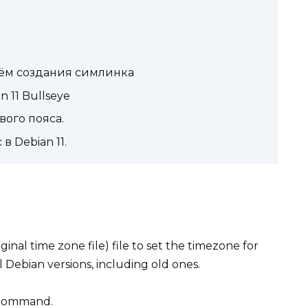
тём создания симлинка
 11 Bullseye
вого пояса.
в Debian 11.
iginal time zone file) file to set the timezone for
 Debian versions, including old ones.
 command.