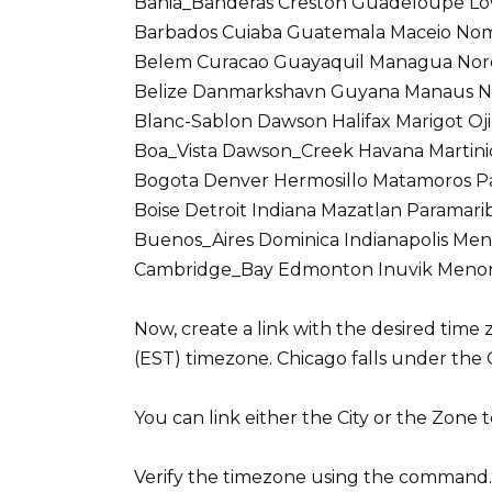
Bahia_Banderas Creston Guadeloupe Low
Barbados Cuiaba Guatemala Maceio Nom
Belem Curacao Guayaquil Managua Noro
Belize Danmarkshavn Guyana Manaus N
Blanc-Sablon Dawson Halifax Marigot O
Boa_Vista Dawson_Creek Havana Martin
Bogota Denver Hermosillo Matamoros P
Boise Detroit Indiana Mazatlan Paramari
Buenos_Aires Dominica Indianapolis Men
Cambridge_Bay Edmonton Inuvik Menom
Now, create a link with the desired time z
(EST) timezone. Chicago falls under the 
You can link either the City or the Zone to
Verify the timezone using the command.