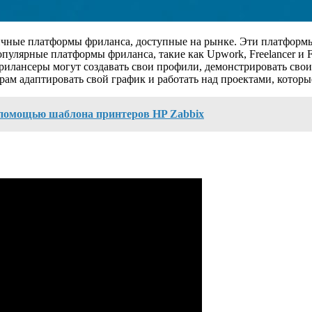
ичные платформы фриланса, доступные на рынке. Эти платформы
опулярные платформы фриланса, такие как Upwork, Freelancer и 
илансеры могут создавать свои профили, демонстрировать свои 
рам адаптировать свой график и работать над проектами, которы
 помощью шаблона принтеров HP Zabbix