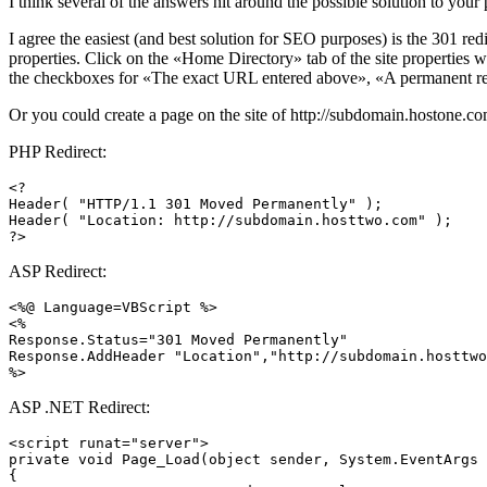
I think several of the answers hit around the possible solution to your
I agree the easiest (and best solution for SEO purposes) is the 301 redire
properties. Click on the «Home Directory» tab of the site properties w
the checkboxes for «The exact URL entered above», «A permanent redir
Or you could create a page on the site of
http://subdomain.hostone.c
PHP Redirect:
<?

Header( "HTTP/1.1 301 Moved Permanently" );

Header( "Location: http://subdomain.hosttwo.com" );

?>
ASP Redirect:
<%@ Language=VBScript %>

<%

Response.Status="301 Moved Permanently"

Response.AddHeader "Location","http://subdomain.hosttwo
%>
ASP .NET Redirect:
<script runat="server">

private void Page_Load(object sender, System.EventArgs 
{
