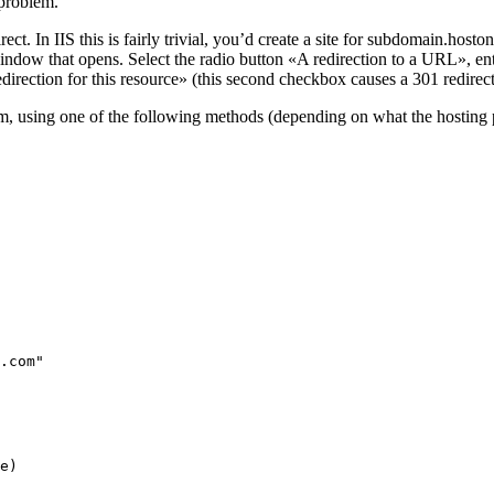
 problem.
ct. In IIS this is fairly trivial, you’d create a site for subdomain.hoston
indow that opens. Select the radio button «A redirection to a URL», ente
ection for this resource» (this second checkbox causes a 301 redirect,
om
, using one of the following methods (depending on what the hosting 
.com"

e)
