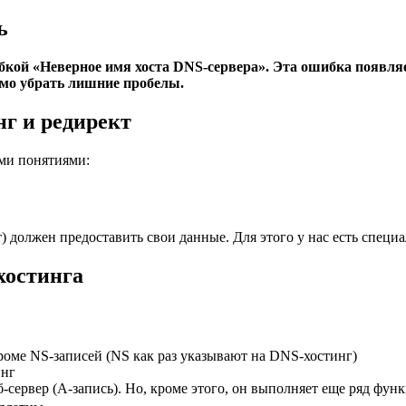
ь
кой «Неверное имя хоста DNS-сервера». Эта ошибка появляе
имо убрать лишние пробелы.
нг и редирект
ыми понятиями:
 должен предоставить свои данные. Для этого у нас есть специ
 хостинга
роме NS-записей
(NS как раз указывают на DNS-хостинг)
инг
-сервер (A-запись). Но, кроме этого, он выполняет еще ряд фун