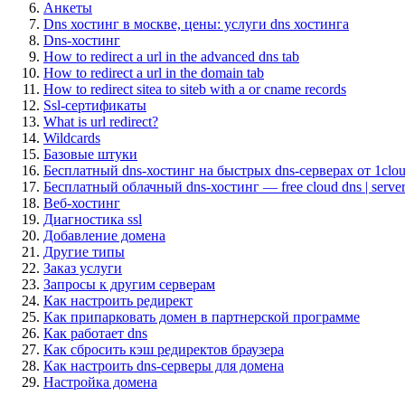
Анкеты
Dns хостинг в москве, цены: услуги dns хостинга
Dns-хостинг
How to redirect a url in the advanced dns tab
How to redirect a url in the domain tab
How to redirect sitea to siteb with a or cname records
Ssl-сертификаты
What is url redirect?
Wildcards
Базовые штуки
Бесплатный dns-хостинг на быстрых dns-серверах от 1clo
Бесплатный облачный dns-хостинг — free cloud dns | serve
Веб-хостинг
Диагностика ssl
Добавление домена
Другие типы
Заказ услуги
Запросы к другим серверам
Как настроить редирект
Как припарковать домен в партнерской программе
Как работает dns
Как сбросить кэш редиректов браузера
Как настроить dns-серверы для домена
Настройка домена