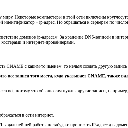
 миру. Некоторые компьютеры в этой сети включены круглосуто
й идентификатор – ip-адрес. Но обращаться к серверам по числ
етствие доменов ip-адресам. За хранение DNS-записей в интерне
 хостерами и интернет-провайдерами.
ть CNAME с каким-то именем, то нельзя создать другую запись 
 что все записи того места, куда указывает CNAME, также 
een.net, потому что обычно там нужны другие записи, например
бражаться в сети интернет.
ля дальнейшей работы не забудьте прописать IP-адрес для домен