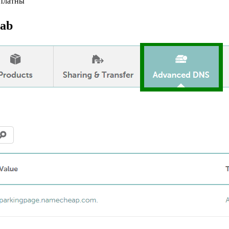
сплатны
tab