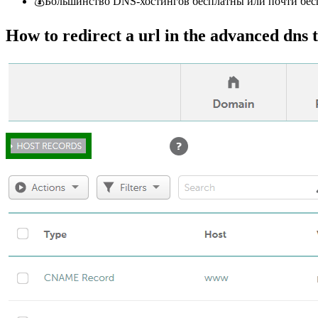
💰Большинство DNS-хостингов бесплатны или почти бе
How to redirect a url in the advanced dns 