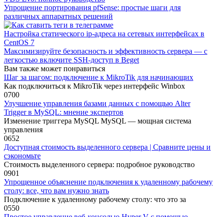
Упрощение портирования pfSense: простые шаги для
различных аппаратных решений
Настройка статического ip-адреса на сетевых интерфейсах в
CentOS 7
Максимизируйте безопасность и эффективность сервера — с
легкостью включите SSH-доступ в Beget
Вам также может понравиться
Шаг за шагом: подключение к MikroTik для начинающих
Как подключиться к MikroTik через интерфейс Winbox
0
700
Улучшение управления базами данных с помощью Alter
Trigger в MySQL: мнение экспертов
Изменение триггера MySQL MySQL — мощная система
управления
0
652
Доступная стоимость выделенного сервера | Сравните цены и
сэкономьте
Стоимость выделенного сервера: подробное руководство
0
901
Упрощенное объяснение подключения к удаленному рабочему
столу: все, что вам нужно знать
Подключение к удаленному рабочему столу: что это за
0
550
Простое управление веб-консолью Hyper V с помощью