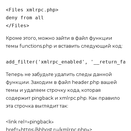
<Files xmlrpc.php>

deny from all

</Files>
Кроме этого, можно зайти в файл функции
темы
functions.php
и вставить следующий код:
add_filter('xmlrpc_enabled', '__return_fal
Теперь не забудьте удалить следы данной
функции. Заходим в файл
header.php
вашей
темы и удаляем строчку кода, которая
содержит pingback и xmlrpc.php. Как правило
эта строчка выглядит так:
<link rel=»pingback»
href=»https://shhost.ru/xmlrpc.php»>