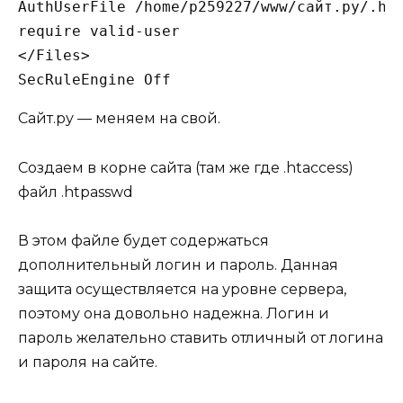
AuthUserFile /home/p259227/www/сайт.ру/.htp
require valid-user

</Files>

SecRuleEngine Off
Сайт.ру — меняем на свой.
Создаем в корне сайта (там же где .htaccess)
файл
.htpasswd
В этом файле будет содержаться
дополнительный логин и пароль. Данная
защита осуществляется на уровне сервера,
поэтому она довольно надежна. Логин и
пароль желательно ставить отличный от логина
и пароля на сайте.