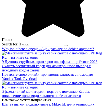
Поиск
Search for:
Why isn’t there a openjdk-8-jdk package on debian anymore?
9 Лучших струйных принтеров для офиса — рейтинг 2023
Скачать бесплатный кодек для асинхронного вывода с
исходным кодом файла
Повысьте свою онлайн-производительность с помощью
Yandex Tank Overload
Эффективный мониторинг портов с помощью Zabbix:
повышение производительности и безопасности
Вам также может понравиться
Шаг за шагом: подключение к MikroTik для начинающих