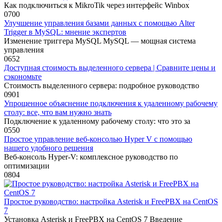
Как подключиться к MikroTik через интерфейс Winbox
0
700
Улучшение управления базами данных с помощью Alter
Trigger в MySQL: мнение экспертов
Изменение триггера MySQL MySQL — мощная система
управления
0
652
Доступная стоимость выделенного сервера | Сравните цены и
сэкономьте
Стоимость выделенного сервера: подробное руководство
0
901
Упрощенное объяснение подключения к удаленному рабочему
столу: все, что вам нужно знать
Подключение к удаленному рабочему столу: что это за
0
550
Простое управление веб-консолью Hyper V с помощью
нашего удобного решения
Веб-консоль Hyper-V: комплексное руководство по
оптимизации
0
804
Простое руководство: настройка Asterisk и FreePBX на CentOS
7
Установка Asterisk и FreePBX на CentOS 7 Введение