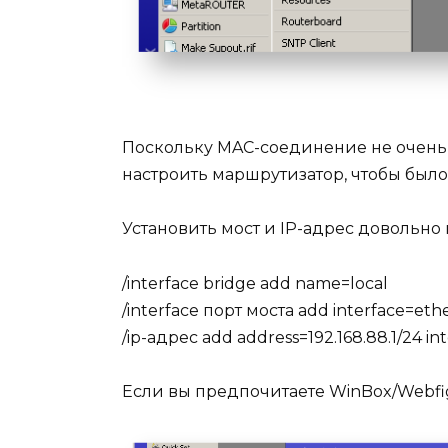
Поскольку MAC-соединение не очень с
настроить маршрутизатор, чтобы было
Установить мост и IP-адрес довольно 
/interface bridge add name=local
/interface порт моста add interface=eth
/ip-адрес add address=192.168.88.1/24 in
Если вы предпочитаете WinBox/Webfig