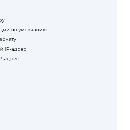
ру
ации по умолчанию
ернету
 IP-адрес
P-адрес