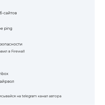
б-сайтов
е ping
езопасности
ил в Firewall
nbox
файрвол
сывайся на telegram канал автора