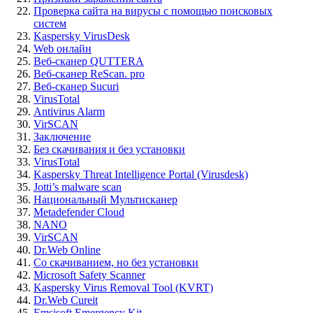
Проверка сайта на вирусы с помощью поисковых
систем
Kaspersky VirusDesk
Web онлайн
Веб-сканер QUTTERA
Веб-сканер ReScan. pro
Веб-сканер Sucuri
VirusTotal
Antivirus Alarm
VirSCAN
Заключение
Без скачивания и без установки
VirusTotal
Kaspersky Threat Intelligence Portal (Virusdesk)
Jotti’s malware scan
Национальный Мультисканер
Metadefender Cloud
NANO
VirSCAN
Dr.Web Online
Со скачиванием, но без установки
Microsoft Safety Scanner
Kaspersky Virus Removal Tool (KVRT)
Dr.Web Cureit
Emsisoft Emergency Kit