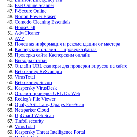
Eset Online Scanner
F-Secure Online
Norton Power Eraser
Comodo Cleaning Essentials
HouseCall
AdwCleaner
AVZ
Полезная информация и рекомендации от мастера
Касперский онлайн — проверка файла
Проверка сайта Касперским онлайн
Выводы статьи
Онлайн URL сканеры для проверки вирусов на сайте
Веб-сканер ReScan.pro
VirusTotal
Веб-сканер Sucuri
Kaspersky VirusDesk
Онлайн проверка URL Dr. Web
Redleg’s File Viewer
Qualys SSL Labs, Qualys FreeScan
Netsparker Cloud
UpGuard Web Scan
Tinfoil security
VirusTotal
Kaspersky Threat Intelligence Portal