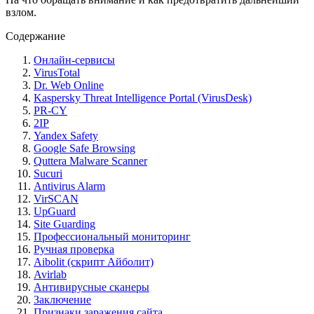
взлом.
Содержание
Онлайн-сервисы
VirusTotal
Dr. Web Online
Kaspersky Threat Intelligence Portal (VirusDesk)
PR-CY
2IP
Yandex Safety
Google Safe Browsing
Quttera Malware Scanner
Sucuri
Antivirus Alarm
VirSCAN
UpGuard
Site Guarding
Профессиональный мониторинг
Ручная проверка
Aibolit (скрипт Айболит)
Avirlab
Антивирусные сканеры
Заключение
Признаки заражения сайта