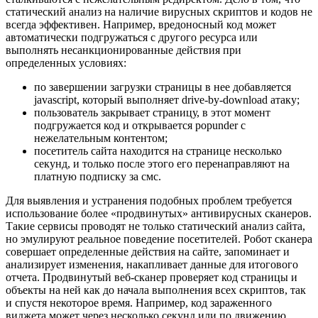
статический анализ на наличие вирусных скриптов и кодов не
всегда эффективен. Например, вредоносный код может
автоматически подгружаться с другого ресурса или
выполнять несанкционированные действия при
определенных условиях:
по завершении загрузки страницы в нее добавляется
javascript, который выполняет drive-by-download атаку;
пользователь закрывает страницу, в этот момент
подгружается код и открывается popunder с
нежелательным контентом;
посетитель сайта находится на странице несколько
секунд, и только после этого его перенаправляют на
платную подписку за смс.
Для выявления и устранения подобных проблем требуется
использование более «продвинутых» антивирусных сканеров.
Такие сервисы проводят не только статический анализ сайта,
но эмулируют реальное поведение посетителей. Робот сканера
совершает определенные действия на сайте, запоминает и
анализирует изменения, накапливает данные для итогового
отчета. Продвинутый веб-сканер проверяет код страницы и
объекты на ней как до начала выполнения всех скриптов, так
и спустя некоторое время. Например, код зараженного
виджета может через несколько секунд или по движению