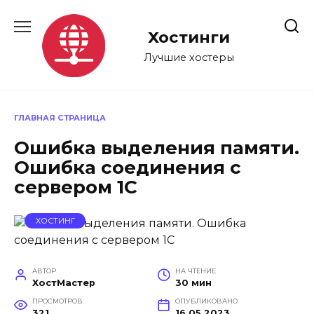
Перейти
к
Хостинги
содержанию
Лучшие хостеры
ГЛАВНАЯ СТРАНИЦА
Ошибка выделения памяти.
Ошибка соединения с
сервером 1С
ХОСТИНГ
АВТОР
НА ЧТЕНИЕ
ХостМастер
30 мин
ПРОСМОТРОВ
ОПУБЛИКОВАНО
321
16.05.2023