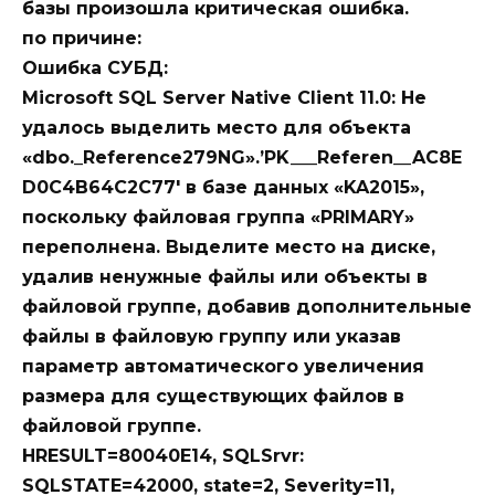
базы произошла критическая ошибка.
по причине:
Ошибка СУБД:
Microsoft SQL Server Native Client 11.0: Не
удалось выделить место для объекта
«dbo._Reference279NG».’PK___Referen__AC8E
D0C4B64C2C77′ в базе данных «KA2015»,
поскольку файловая группа «PRIMARY»
переполнена. Выделите место на диске,
удалив ненужные файлы или объекты в
файловой группе, добавив дополнительные
файлы в файловую группу или указав
параметр автоматического увеличения
размера для существующих файлов в
файловой группе.
HRESULT=80040E14, SQLSrvr:
SQLSTATE=42000, state=2, Severity=11,