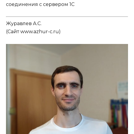
Журавлев А.С.
(
Сайт www.azhur-c.ru
)