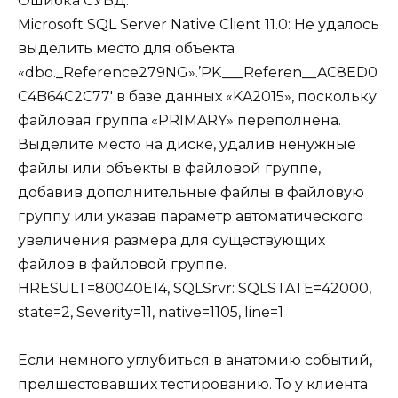
Ошибка СУБД:
Microsoft SQL Server Native Client 11.0: Не удалось
выделить место для объекта
«dbo._Reference279NG».’PK___Referen__AC8ED0
C4B64C2C77′ в базе данных «KA2015», поскольку
файловая группа «PRIMARY» переполнена.
Выделите место на диске, удалив ненужные
файлы или объекты в файловой группе,
добавив дополнительные файлы в файловую
группу или указав параметр автоматического
увеличения размера для существующих
файлов в файловой группе.
HRESULT=80040E14, SQLSrvr: SQLSTATE=42000,
state=2, Severity=11, native=1105, line=1
Если немного углубиться в анатомию событий,
прелшестовавших тестированию. То у клиента