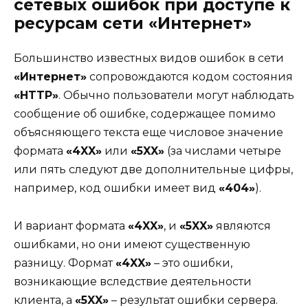
сетевых ошибок при доступе к
ресурсам сети «Интернет»
Большинство известных видов ошибок в сети
«Интернет»
сопровождаются кодом состояния
«HTTP»
. Обычно пользователи могут наблюдать
сообщение об ошибке, содержащее помимо
объясняющего текста еще числовое значение
формата
«4XX»
или
«5XX»
(за числами четыре
или пять следуют две дополнительные цифры,
например, код ошибки имеет вид
«404»
).
И вариант формата
«4XX»
, и
«5XX»
являются
ошибками, но они имеют существенную
разницу. Формат
«4XX»
– это ошибки,
возникающие вследствие деятельности
клиента, а
«5XX»
– результат ошибки сервера.