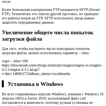
отеле.
Более безопасная альтернатива FTP называется SFTP (Secure
FTP). Технически это совсем другой протокол, но принцип
его работы похож на FTP. SFTP используют, когда важно
защитить передаваемые данные.
Увеличение общего числа попыток
загрузки файла
Для того, чтобы настроить число повторных попыток
загрузки файла, можно использовать параметр —tries:
wget ––tries=100
https://downloads.sourceforge.net/project/nagios/nagios-4.x/nagios-
4.3.1/nagios-4.3.1.tar.gz?
r=&ts=1489637334&use_mirror=excellmedia
▍ Установка в Windows
Во всех современных версиях Windows, начиная с Windows 10
(версия 1803) и Server 2019, исполняемый файл curl
поставляется в комплекте, поэтому ручная установка не