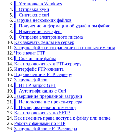
▍ Установка в Windows
▍ Отправка куки
▍ Синтаксис curl
Загрузка нескольких файлов
▍ Получение информации об удалённом файле
▍ Изменение user-agent
▍ Отправка электронного письма
Как закачать файлы на сервер
Загрузка файла и сохранение его с новым именем
Что значит FTP
▍ Скачивание файла
Как подключиться к FTP-серверу
Интерфейс FTP-клиента
Подключение к FTP-серверу
Загрузка файлов
▍ HTTP-запрос GET
▍ Аутентификация с Curl
Завершение прерванной загрузки
▍ Использование прокси-сервера
▍ Последовательность команд
Как подключиться по SFTP
Как изменить права доступа к файлу или папке
Работа с файлами по FTP
Загрузка файлов с FTP-сервера