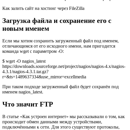
Как залить сайт на хостинг через FileZilla
Загрузка файла и сохранение его с
новым именем
Если мы хотим сохранить загруженный файл под именем,
отличающимся от его исходного имени, нам пригодится
команда wget с параметром -O:
$ wget -O nagios_latest
https://downloads.sourceforge.net/project/nagios/nagios-4.x/nagios-
4.3.1/nagios-4.3.1.tar.gz?
r=&ts=1489637334&use_mirror=excellmedia
При таком подходе загруженный файл будет сохранён под
именем nagios_latest.
Что значит FTP
В статье «Как устроен интернет» мы рассказывали о том, как
происходит обмен данными между устройствами,
подключёнными к сети. Для этого существуют протоколы,