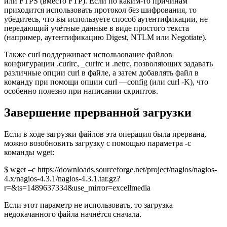
или FTPS (вместо FTP). Если по каким-то причинам
приходится использовать протокол без шифрования, то
убедитесь, что вы используете способ аутентификации, не
передающий учётные данные в виде простого текста
(например, аутентификацию Digest, NTLM или Negotiate).
Также curl поддерживает использование файлов
конфигурации .curlrc, _curlrc и .netrc, позволяющих задавать
различные опции curl в файле, а затем добавлять файл в
команду при помощи опции curl —config (или curl -K), что
особенно полезно при написании скриптов.
Завершение прерванной загрузки
Если в ходе загрузки файлов эта операция была прервана,
можно возобновить загрузку с помощью параметра -c
команды wget:
$ wget –c https://downloads.sourceforge.net/project/nagios/nagios-
4.x/nagios-4.3.1/nagios-4.3.1.tar.gz?
r=&ts=1489637334&use_mirror=excellmedia
Если этот параметр не использовать, то загрузка
недокачанного файла начнётся сначала.