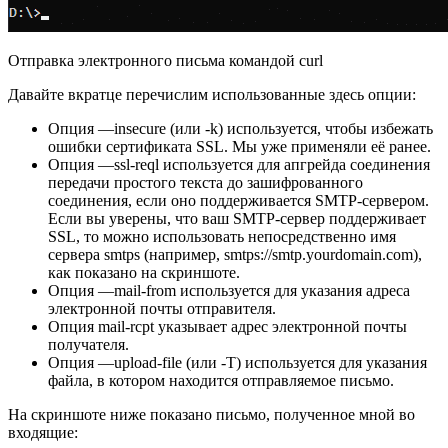
Отправка электронного письма командой curl
Давайте вкратце перечислим использованные здесь опции:
Опция —insecure (или -k) используется, чтобы избежать
ошибки сертификата SSL. Мы уже применяли её ранее.
Опция —ssl-reql используется для апгрейда соединения
передачи простого текста до зашифрованного
соединения, если оно поддерживается SMTP-сервером.
Если вы уверены, что ваш SMTP-сервер поддерживает
SSL, то можно использовать непосредственно имя
сервера smtps (например, smtps://smtp.yourdomain.com),
как показано на скриншоте.
Опция —mail-from используется для указания адреса
электронной почты отправителя.
Опция mail-rcpt указывает адрес электронной почты
получателя.
Опция —upload-file (или -T) используется для указания
файла, в котором находится отправляемое письмо.
На скриншоте ниже показано письмо, полученное мной во
входящие: