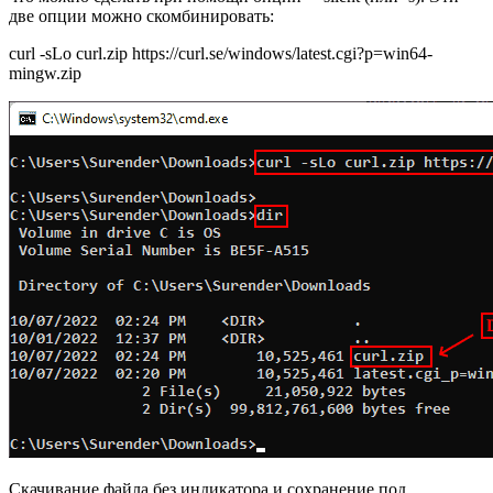
две опции можно скомбинировать:
curl -sLo curl.zip https://curl.se/windows/latest.cgi?p=win64-
mingw.zip
Скачивание файла без индикатора и сохранение под