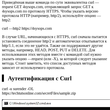
Приведённая выше команда по сути эквивалентна curl —
request GET 4sysops.com, отправляющей запрос GET к
4sysops.com по протоколу HTTPS. Чтобы указать версию
протокола HTTP (например, http/2), используйте опцию —
http2:
curl —http2 https://4sysops.com
В случае URL, начинающихся с HTTPS, curl сначала пытается
установить соединение http/2 и автоматически откатывается к
http/1.1, если это не удаётся. Также он поддерживает другие
методы, например, HEAD, POST, PUT и DELETE. Для
использования этих методов вместе с командой curl нужно
указать опцию —request (или -X), за которой следует указание
метода. Стоит заметить, что список доступных методов
зависит от используемого протокола.
▍ Аутентификация с Curl
curl -u surender -OL
https://techtutsonline.com/secretFiles/sample.zip