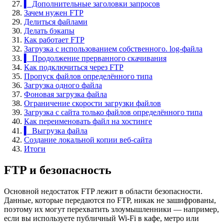
▍ Дополнительные заголовки запросов
Зачем нужен FTP
Делиться файлами
Делать бэкапы
Как работает FTP
Загрузка с использованием собственного. log-файла
▍ Продолжение прерванного скачивания
Как подключиться через FTP
Пропуск файлов определённого типа
Загрузка одного файла
Фоновая загрузка файла
Ограничение скорости загрузки файлов
Загрузка с сайта только файлов определённого типа
Как переименовать файл на хостинге
▍ Выгрузка файла
Создание локальной копии веб-сайта
Итоги
FTP и безопасность
Основной недостаток FTP лежит в области безопасности.
Данные, которые передаются по FTP, никак не зашифрованы,
поэтому их могут перехватить злоумышленники — например,
если вы используете публичный Wi-Fi в кафе, метро или