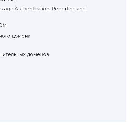
ge Authentication, Reporting and
ROM
ного домена
нительных доменов