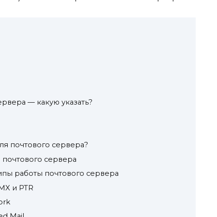
ервера — какую указать?
для почтового сервера?
я почтового сервера
ипы работы почтового сервера
MX и PTR
ork
d Mail