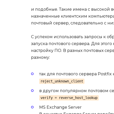
и подобные. Такие имена с высокой в
назначенные клиентским компьютерам
почтовый сервер, следовательно с ни
С успехом использовать запросы к об
запуска почтового сервера. Для это
настройку ПО. В разных почтовых сер
разному:
так для почтового сервера Postf
reject_unknown_client
в другом популярном почтовом с
verify = reverse_host_lookup
MS Exchange Server