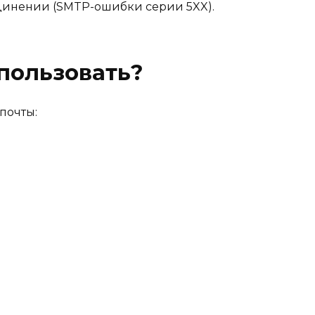
единении (SMTP-ошибки серии 5XX).
спользовать?
почты: