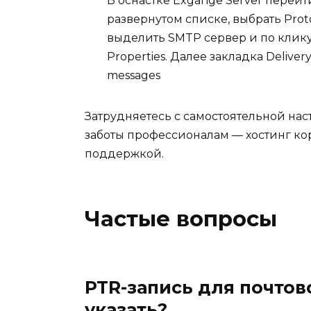
В оснастке Exgange Server перейт
развернутом списке, выбрать Prot
выделить SMTP сервер и по клик
Properties. Далее закладка Deliver
messages
Затрудняетесь с самостоятельной нас
заботы профессионалам —
хостинг ко
поддержкой
.
Частые вопросы
PTR-запись для почтов
указать?