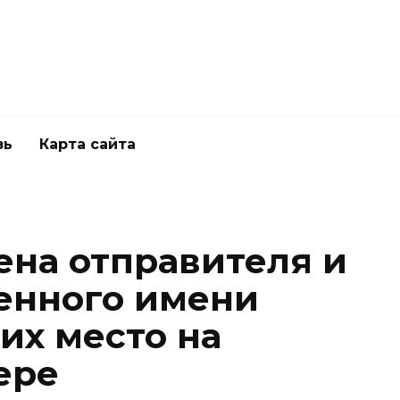
зь
Карта сайта
ена отправителя и
енного имени
 их место на
ере