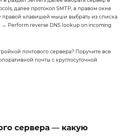
и в раздел Servers далее выбрать сервер в
ocols, далее протокол SMTP, в правом окне
у правой клавишей мыши выбрать из списка
y → Perform reverse DNS lookup on incoming
тройкой почтового сервера? Поручите все
рпоративной почты с круглосуточной
ого сервера — какую