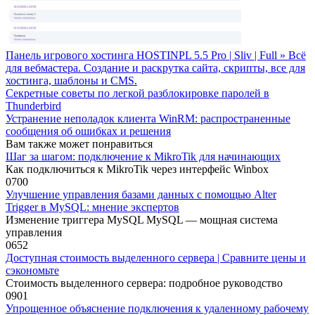
Панель игрового хостинга HOSTINPL 5.5 Pro | Sliv | Full » Всё
для вебмастера. Создание и раскрутка сайта, скрипты, все для
хостинга, шаблоны и CMS.
Секретные советы по легкой разблокировке паролей в
Thunderbird
Устранение неполадок клиента WinRM: распространенные
сообщения об ошибках и решения
Вам также может понравиться
Шаг за шагом: подключение к MikroTik для начинающих
Как подключиться к MikroTik через интерфейс Winbox
0
700
Улучшение управления базами данных с помощью Alter
Trigger в MySQL: мнение экспертов
Изменение триггера MySQL MySQL — мощная система
управления
0
652
Доступная стоимость выделенного сервера | Сравните цены и
сэкономьте
Стоимость выделенного сервера: подробное руководство
0
901
Упрощенное объяснение подключения к удаленному рабочему