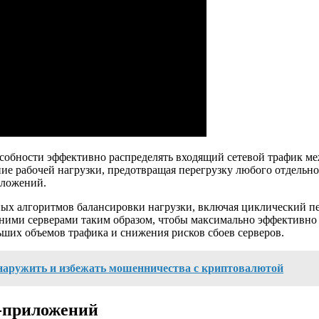
особности эффективно распределять входящий сетевой трафик ме
ие рабочей нагрузки, предотвращая перегрузку любого отдельно
иложений.
ых алгоритмов балансировки нагрузки, включая циклический пе
ними серверами таким образом, чтобы максимально эффективно 
ьших объемов трафика и снижения рисков сбоев серверов.
бнаружить и избежать мошенничества с криптовалютой
б-приложений