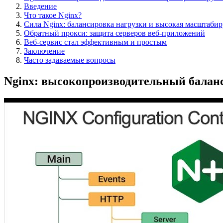
Введение
Что такое Nginx?
Сила Nginx: балансировка нагрузки и высокая масштаби
Обратный прокси: защита серверов веб-приложений
Веб-сервис стал эффективным и простым
Заключение
Часто задаваемые вопросы
Nginx: высокопроизводительный баланс