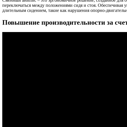
Сменный анипис – это эргономичное решение, созданное для о
переключаться между положениями сидя и стоя. Обеспечивая у
длительным сидением, такие как нарушения опорно-двигательн
Повышение производительности за счет