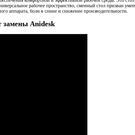
беспечения комфортной и эффективной рабочей среды. Это стол 
ниверсальное рабочее пространство, сменный стол призван умен
ого аппарата, боли в спине и снижение производительности.
 замены Anidesk