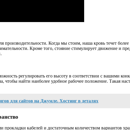
ля производительности. Когда мы стоим, наша кровь течет более
имательности. Кроме того, стояние стимулирует движение и пр
.
ожность регулировать его высоту в соответствии с вашими кон
ола, чтобы найти наиболее удобное рабочее положение. Такая на
ингов для сайтов на Джумле. Хостинг в деталях
ранство
ми прокладки кабелей и достаточным количеством вариантов хра