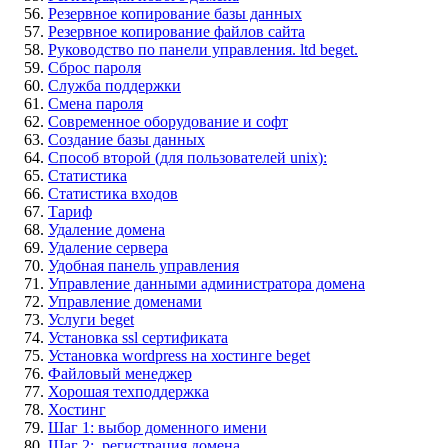
Резервное копирование базы данных
Резервное копирование файлов сайта
Руководство по панели управления. ltd beget.
Сброс пароля
Служба поддержки
Смена пароля
Современное оборудование и софт
Создание базы данных
Способ второй (для пользователей unix):
Статистика
Статистика входов
Тариф
Удаление домена
Удаление сервера
Удобная панель управления
Управление данными администратора домена
Управление доменами
Услуги beget
Установка ssl сертификата
Установка wordpress на хостинге beget
Файловый менеджер
Хорошая техподдержка
Хостинг
Шаг 1: выбор доменного имени
Шаг 2: регистрация домена