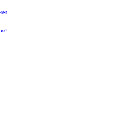
eget
гих?