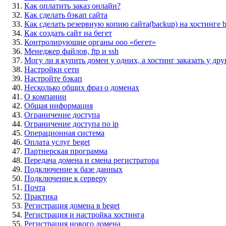
Как оплатить заказ онлайн?
Как сделать бэкап сайта
Как сделать резервную копию сайта(backup) на хостинге b
Как создать сайт на бегет
Контролирующие органы ооо «бегет»
Менеджер файлов, ftp и ssh
Могу ли я купить домен у одних, а хостинг заказать у дру
Настройки сети
Настройте бэкап
Несколько общих фраз о доменах
О компании
Общая информация
Ограничение доступа
Ограничение доступа по ip
Операционная система
Оплата услуг beget
Партнерская программа
Передача домена и смена регистратора
Подключение к базе данных
Подключение к серверу
Почта
Практика
Регистрация домена в beget
Регистрация и настройка хостинга
Регистрация нового домена