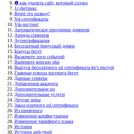
❶ как удалить сайт, который создал
1c-битрикс
Beget это развод?
Ssl-сертификаты
Vip-хостинг
Автоматическое продление доменов
Аренда серверов
Аутентификация
Бесплатный бонусный домен
Бонусы бегет
Включите логи событий
Выберите версию php
Выпуск бесплатного ssl сертификата let’s encrypt
Главные плюсы хостинга бегет
Данные сервера
Добавления аккаунта
Дополнительное по
Дополнительные услуги
Другие зоны
Заказ платного ssl сертификата
Из приятного
Изменение конфигурации
Изменение тарифного плана
История
История действий