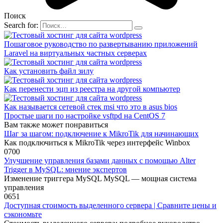
Поиск
Search for:
Пошаговое руководство по развертыванию приложений
Laravel на виртуальных частных серверах
Как установить файл зилу
Как перенести эцп из реестра на другой компьютер
Как называется сетевой стек msi что это в asus bios
Простые шаги по настройке vsftpd на CentOS 7
Вам также может понравиться
Шаг за шагом: подключение к MikroTik для начинающих
Как подключиться к MikroTik через интерфейс Winbox
0
700
Улучшение управления базами данных с помощью Alter
Trigger в MySQL: мнение экспертов
Изменение триггера MySQL MySQL — мощная система
управления
0
651
Доступная стоимость выделенного сервера | Сравните цены и
сэкономьте