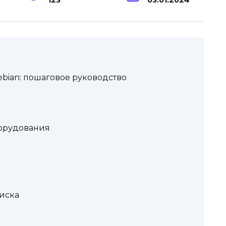
123
03.01.2024
bian: пошаговое руководство
борудования
иска